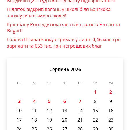
Бердичівщині суд взяв під варту підозрюваного
Підліток відкрив вогонь у школі біля Бангкока:
загинули восьмеро людей
Кріштіану Роналду показав свій гараж із Ferrari та
Bugatti
Голова ПриватБанку отримав у липні 4,46 млн грн
зарплати та 653 тис. грн негрошових благ
Серпень 2026
Пн
Вт
Ср
Чт
Пт
Сб
Нд
1
2
3
4
5
6
7
8
9
10
11
12
13
14
15
16
17
18
19
20
21
22
23
24
25
26
27
28
29
30