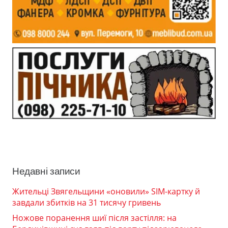
Недавні записи
Жительці Звягельщини «оновили» SIM-картку й
завдали збитків на 31 тисячу гривень
Ножове поранення шиї після застілля: на