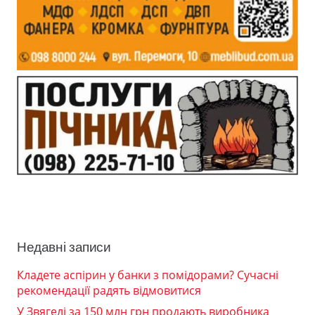
Недавні записи
Кладете аспірин у банки з помідорами? Сучасні
рекомендації радять відмовитися
У Звягелі за 150 млн грн продають виробника