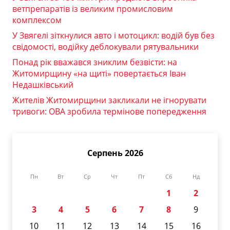
ветпрепаратів із великим промисловим
комплексом
У Звягелі зіткнулися авто і мотоцикл: водій був без
свідомості, водійку деблокували рятувальники
Понад рік вважався зниклим безвісти: на
Житомирщину «на щиті» повертається Іван
Недашківський
Жителів Житомирщини закликали не ігнорувати
тривоги: ОВА зробила термінове попередження
Серпень 2026
Пн
Вт
Ср
Чт
Пт
Сб
Нд
1
2
3
4
5
6
7
8
9
10
11
12
13
14
15
16