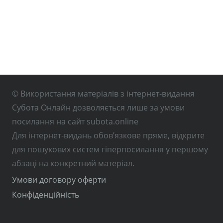
© Використання матеріалів з інтернет-видання
Субота Онлайн дозволяється лише за умови
посилання на сайт subota.online
Для інтернет-видань обов’язкове пряме, відкрите
для пошукових систем гіперпосилання у першому
абзаці на конкретний матеріал.
Умови договору оферти
Конфіденційність