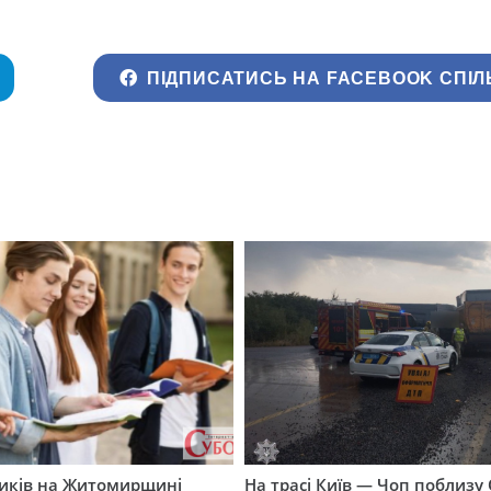
ПІДПИСАТИСЬ НА FACEBOOK СПІЛ
ників на Житомирщині
На трасі Київ — Чоп поблизу 