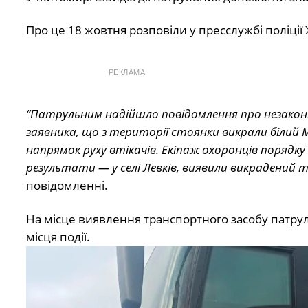
Про це 18 жовтня розповіли у пресслужбі поліції
РЕКЛАМА
“Патрульним надійшло повідомлення про незаконн
заявника, що з території стоянки викрали білий 
напрямок руху втікачів. Екіпаж охоронців порядку
результати — у селі Левків, виявили викрадений 
повідомленні.
На місце виявлення транспортного засобу патрул
місця події.