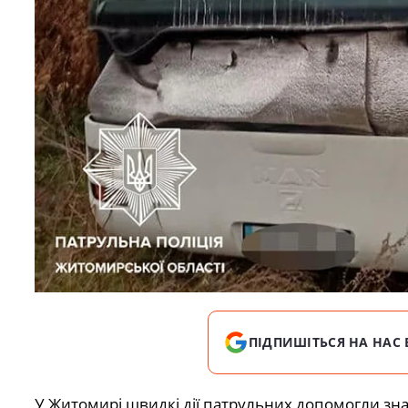
ПІДПИШІТЬСЯ НА НАС 
У Житомирі швидкі дії патрульних допомогли зн