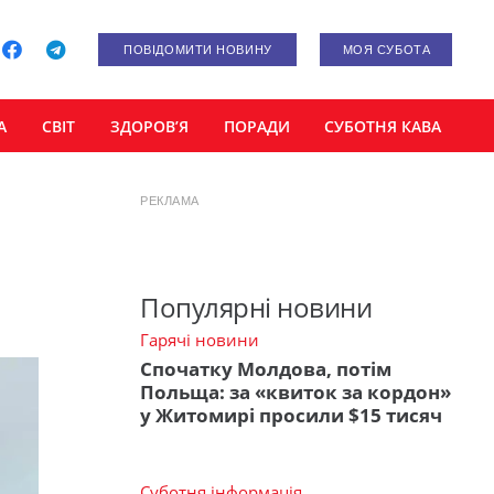
ПОВІДОМИТИ НОВИНУ
МОЯ СУБОТА
А
СВІТ
ЗДОРОВ’Я
ПОРАДИ
СУБОТНЯ КАВА
РЕКЛАМА
Популярні новини
Гарячі новини
Спочатку Молдова, потім
Польща: за «квиток за кордон»
у Житомирі просили $15 тисяч
Суботня інформація