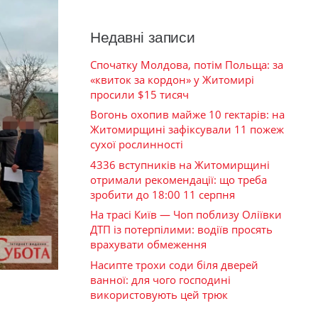
Недавні записи
Спочатку Молдова, потім Польща: за
«квиток за кордон» у Житомирі
просили $15 тисяч
Вогонь охопив майже 10 гектарів: на
Житомирщині зафіксували 11 пожеж
сухої рослинності
4336 вступників на Житомирщині
отримали рекомендації: що треба
зробити до 18:00 11 серпня
На трасі Київ — Чоп поблизу Оліївки
ДТП із потерпілими: водіїв просять
врахувати обмеження
Насипте трохи соди біля дверей
ванної: для чого господині
використовують цей трюк