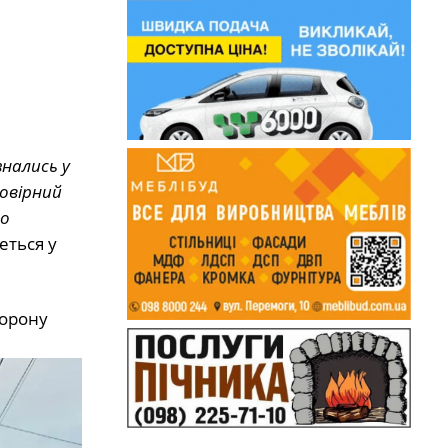
нались у
мовірний
ло
деться у
хорону