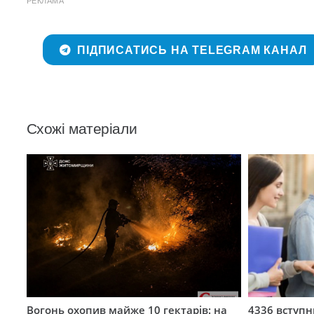
РЕКЛАМА
ПІДПИСАТИСЬ НА TELEGRAM КАНАЛ
Схожі матеріали
Вогонь охопив майже 10 гектарів: на
4336 вступ