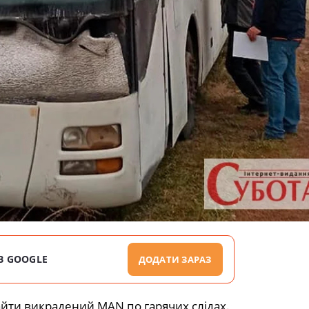
В GOOGLE
ДОДАТИ ЗАРАЗ
айти викрадений MAN по гарячих слідах.