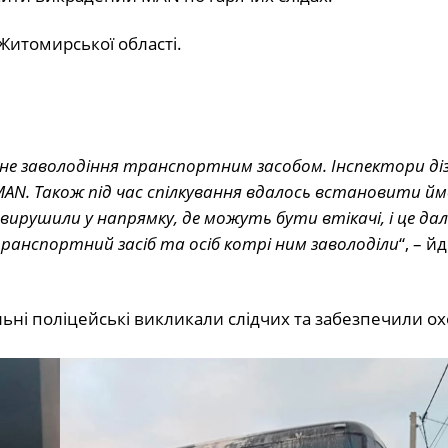
 Житомирської області.
е заволодіння транспортним засобом. Інспектори діз
MAN. Також під час спілкування вдалось встановити й
 вирушили у напрямку, де можуть бути втікачі, і це да
транспортний засіб та осіб котрі ним заволоділи
“, – й
ьні поліцейські викликали слідчих та забезпечили о