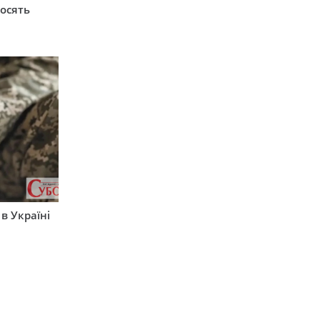
росять
 в Україні