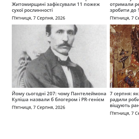
Житомирщині зафіксували 11 пожеж
отримали ре
сухої рослинності
зробити до 
П’ятниця, 7 Серпня, 2026
П’ятниця, 7 С
Йому сьогодні 207: чому Пантелеймона
7 серпня: як
Куліша назвали б блогером і PR-генієм
радили роби
віщують ра
П’ятниця, 7 Серпня, 2026
П’ятниця, 7 С