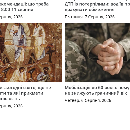
комендації: що треба
ДТП із потерпілими: водіїв п
18:00 11 серпня
врахувати обмеження
ерпня, 2026
П’ятниця, 7 Серпня, 2026
е сьогодні свято, що не
Мобілізація до 60 років: чому
ти та які прикмети
не знижують граничний вік
нню осінь
Четвер, 6 Серпня, 2026
ерпня, 2026