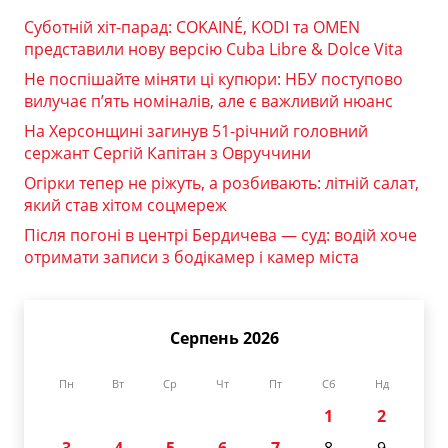
Суботній хіт-парад: COKAINÉ, KODI та OMEN
представили нову версію Cuba Libre & Dolce Vita
Не поспішайте міняти ці купюри: НБУ поступово
вилучає п’ять номіналів, але є важливий нюанс
На Херсонщині загинув 51-річний головний
сержант Сергій Капітан з Овруччини
Огірки тепер не ріжуть, а розбивають: літній салат,
який став хітом соцмереж
Після погоні в центрі Бердичева — суд: водій хоче
отримати записи з бодікамер і камер міста
Серпень 2026
Пн
Вт
Ср
Чт
Пт
Сб
Нд
1
2
3
4
5
6
7
8
9