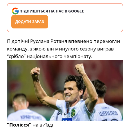
ПІДПИШІТЬСЯ НА НАС В GOOGLE
ДОДАТИ ЗАРАЗ
Підопічні Руслана Ротаня впевнено перемогли
команду, з якою він минулого сезону виграв
“срібло” національного чемпіонату.
“Полісся”
на виїзді