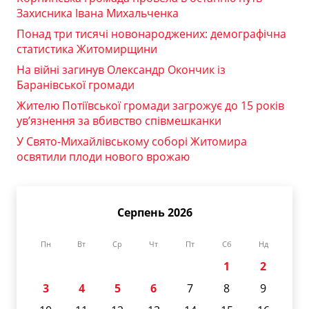
Захисника Івана Михальченка
Понад три тисячі новонароджених: демографічна
статистика Житомирщини
На війні загинув Олександр Окончик із
Баранівської громади
Жителю Потіївської громади загрожує до 15 років
ув’язнення за вбивство співмешканки
У Свято-Михайлівському соборі Житомира
освятили плоди нового врожаю
Серпень 2026
Пн
Вт
Ср
Чт
Пт
Сб
Нд
1
2
3
4
5
6
7
8
9