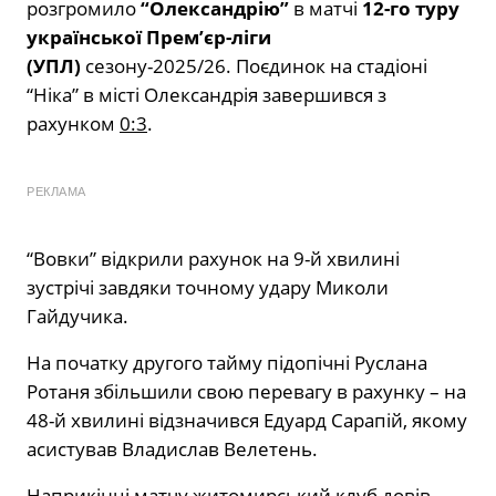
розгромило
“Олександрію”
в матчі
12-го туру
української Прем’єр-ліги
(УПЛ)
сезону-2025/26. Поєдинок на стадіоні
“Ніка” в місті Олександрія завершився з
рахунком
0:3
.
РЕКЛАМА
“Вовки” відкрили рахунок на 9-й хвилині
зустрічі завдяки точному удару Миколи
Гайдучика.
На початку другого тайму підопічні Руслана
Ротаня збільшили свою перевагу в рахунку – на
48-й хвилині відзначився Едуард Сарапій, якому
асистував Владислав Велетень.
Наприкінці матчу житомирський клуб довів