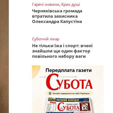
Гарячі новини
,
Крик душі
Черняхівська громада
втратила захисника
Олександра Капустіна
Суботній лікар
Не тільки їжа і спорт: вчені
знайшли ще один фактор
повільного набору ваги