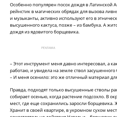
Особенно популярен посох дождя в Латинской А
рейнстик в магических обрядах для вызова ливн
и музыканты, активно используют его в этничес
высушенного кактуса, позже – из бамбука. А жи
дождя из ядовитого борщевика.
РЕКЛАМА
– Этот инструмент меня давно интересовал, а как
работаю, и увидела на земле ствол засушенного 
– И меня осенило: это же отличный материал дл
Правда, подходят только высушенные стволы раст
собирает осенью, когда растение подсохло. В ок
мест, где еще сохранились заросли борщевика. Ж
Хранит в своей квартире, в укромном сухом мест
самостоятельно действия Натальи – борщевик оче