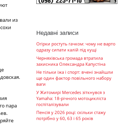
уют
вали из
осохи
Недавні записи
Огірки ростуть гачком: чому не варто
одразу сипати калій під кущі
Черняхівська громада втратила
захисника Олександра Капустіна
де
Не тільки їжа і спорт: вчені знайшли
рдовская.
ще один фактор повільного набору
ваги
У Житомирі Mercedes зіткнувся з
лия
Yamaha: 18-річного мотоцикліста
госпіталізували
го пара
Пенсія у 2026 році: скільки стажу
ев.
потрібно у 60, 63 і 65 років
оряйте