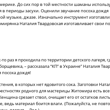
мерике. До сих пор в той местности шаманы использ
я в периоды засухи. Оценили звучание посоха дождя
кой музыке, джазе. Изначально инструмент изготавли
томирянка Наталия Твардовская изготавливает свои п
-то раз я проходила по территории детского лагеря, г
борщевика, – рассказала “КП” в Украине” Наталия Тва
я посоха дождя!
ения, в которых нет ядовитого сока. Заготовки Ната
рестностях родного для мастерицы Житомира есть все
енщина срезает ствол, очищает его от остатков листь
е, ведь материал боится влаги. (Пожалуйста, не повт
нь ядовит. – Ред.).