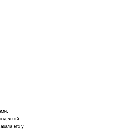
ами,
 поделкой
азала его у