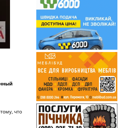
енный
тому, что