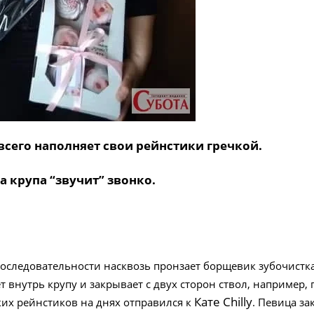
всего наполняет свои рейнстики гречкой.
а крупа “звучит” звонко.
оследовательности насквозь пронзает борщевик зубочистк
т внутрь крупу и закрывает с двух сторон ствол, например,
Кате Chilly
аких рейнстиков на днях отправился к
. Певица зак