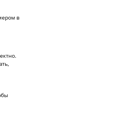
змером в
ектно.
ать,
обы