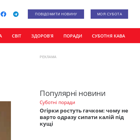
ПОВІДОМИТИ НОВИНУ
МОЯ СУБОТА
А
СВІТ
ЗДОРОВ’Я
ПОРАДИ
СУБОТНЯ КАВА
РЕКЛАМА
Популярні новини
Суботні поради
Огірки ростуть гачком: чому не
варто одразу сипати калій під
кущі