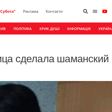
“Субота”
Реклама
Контакти
ЗИВ
ПОЛІТИКА
КРИК ДУШІ
ІНФОРМАЦІЯ
УКРАЇН
ица сделала шаманский