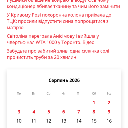
Рушники більше не вбирають воду? Ось чому
кондиціонер вбиває тканину та чим його замінити
У Кривому Розі похоронна колона приїхала до
ТЦК: просили відпустити сина попрощатися з
матір’ю
Світоліна переграла Анісімову і вийшла у
чвертьфінал WTA 1000 у Торонто. Відео
Забудьте про забитий злив: одна склянка солі
прочистить труби за 20 хвилин
Серпень 2026
Пн
Вт
Ср
Чт
Пт
Сб
Нд
1
2
3
4
5
6
7
8
9
10
11
12
13
14
15
16