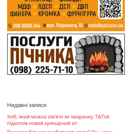
Недавні записи
Хліб, який можна зім’яти як хмаринку: TikTok
підхопив новий кулінарний хіт