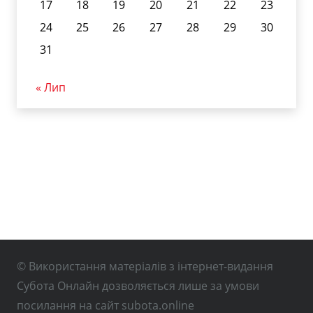
17
18
19
20
21
22
23
24
25
26
27
28
29
30
31
« Лип
© Використання матеріалів з інтернет-видання
Субота Онлайн дозволяється лише за умови
посилання на сайт subota.online