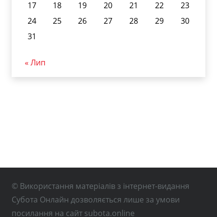
17
18
19
20
21
22
23
24
25
26
27
28
29
30
31
« Лип
© Використання матеріалів з інтернет-видання
Субота Онлайн дозволяється лише за умови
посилання на сайт subota.online