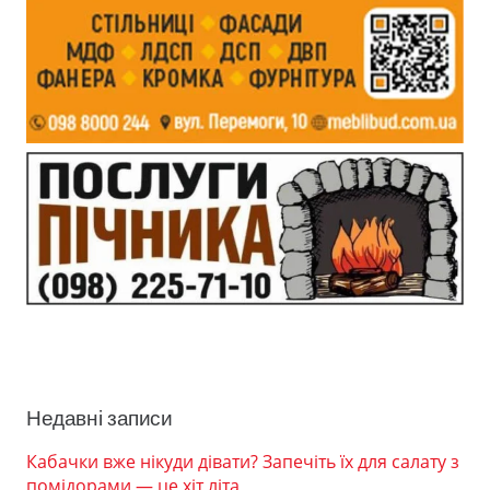
Недавні записи
Кабачки вже нікуди дівати? Запечіть їх для салату з
помідорами — це хіт літа