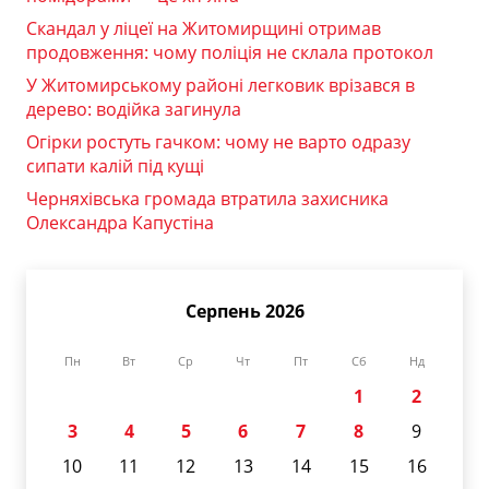
Скандал у ліцеї на Житомирщині отримав
продовження: чому поліція не склала протокол
У Житомирському районі легковик врізався в
дерево: водійка загинула
Огірки ростуть гачком: чому не варто одразу
сипати калій під кущі
Черняхівська громада втратила захисника
Олександра Капустіна
Серпень 2026
Пн
Вт
Ср
Чт
Пт
Сб
Нд
1
2
3
4
5
6
7
8
9
10
11
12
13
14
15
16