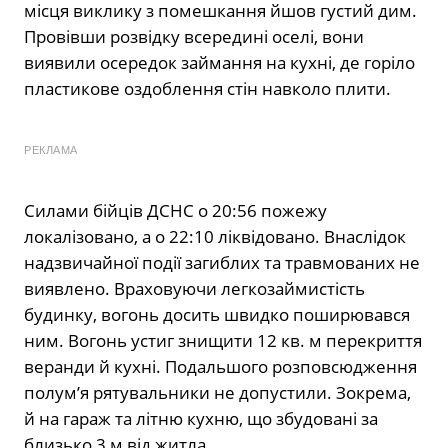
місця виклику з помешкання йшов густий дим.
Провівши розвідку всередині оселі, вони
виявили осередок займання на кухні, де горіло
пластикове оздоблення стін навколо плити.
РЕКЛАМА
Силами бійців ДСНС о 20:56 пожежу
локалізовано, а о 22:10 ліквідовано. Внаслідок
надзвичайної події загиблих та травмованих не
виявлено. Враховуючи легкозаймистість
будинку, вогонь досить швидко поширювався
ним. Вогонь устиг знищити 12 кв. м перекриття
веранди й кухні. Подальшого розповсюдження
полум’я рятувальники не допустили. Зокрема,
й на гараж та літню кухню, що збудовані за
близько 3 м від житла.