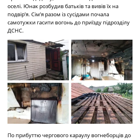
оселі. Юнак розбудив батьків та вивів їх на
подвір’я. Сім’я разом із сусідами почала
самотужки гасити вогонь до приїзду підрозділу
ДСНС.
По прибуттю чергового караулу вогнеборців до