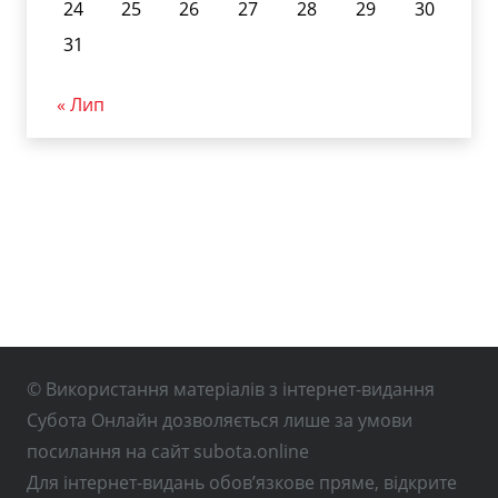
24
25
26
27
28
29
30
31
« Лип
© Використання матеріалів з інтернет-видання
Субота Онлайн дозволяється лише за умови
посилання на сайт subota.online
Для інтернет-видань обов’язкове пряме, відкрите