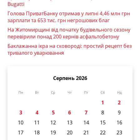
Bugatti
Голова ПриватБанку отримав у липні 4,46 млн грн
зарплати та 653 тис. грн негрошових благ
На Житомирщині від початку будівельного сезону
перевірили понад 200 кернів асфальтобетону
Баклажанна ікра на сковороді: простий рецепт без
тривалого уварювання
Серпень 2026
Пн
Вт
Ср
Чт
Пт
Сб
Нд
1
2
3
4
5
6
7
8
9
10
11
12
13
14
15
16
17
18
19
20
21
22
23