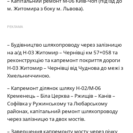
– Капітальний ремонт М-06 Київ-Чоп (під’їзд до
м. Житомира з боку м. Львова).
РЕКЛАМА
– Будівництво шляхопроводу через залізницю
на а/д Н-03 Житомир – Чернівці км 57+058 та
реконструкцію та капремонт покриття дороги
Н-03 Житомир – Чернівці від Чуднова до межі з
Хмельниччиною.
– Капремонт ділянок шляху Н-02/М-06
Кременець – Біла Церква – Ржищів – Канів –
Софіївка у Ружинському та Любарському
районах, капітальний ремонт шляхопроводу
через залізницю та двох мостів.
– Завершення капремонту мосту через річку