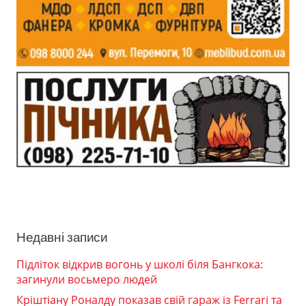
Недавні записи
Підліток відкрив вогонь у школі біля Бангкока:
загинули восьмеро людей
Кріштіану Роналду показав свій гараж із Ferrari та