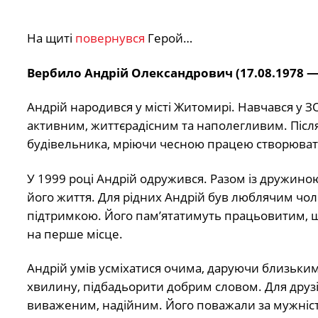
На щиті
повернувся
Герой…
Вербило Андрій Олександрович (17.08.1978 — 
Андрій народився у місті Житомирі. Навчався у 
активним, життєрадісним та наполегливим. Після
будівельника, мріючи чесною працею створюват
У 1999 році Андрій одружився. Разом із дружино
його життя. Для рідних Андрій був люблячим чо
підтримкою. Його пам’ятатимуть працьовитим, щи
на перше місце.
Андрій умів усміхатися очима, даруючи близьким 
хвилину, підбадьорити добрим словом. Для друзі
виваженим, надійним. Його поважали за мужність