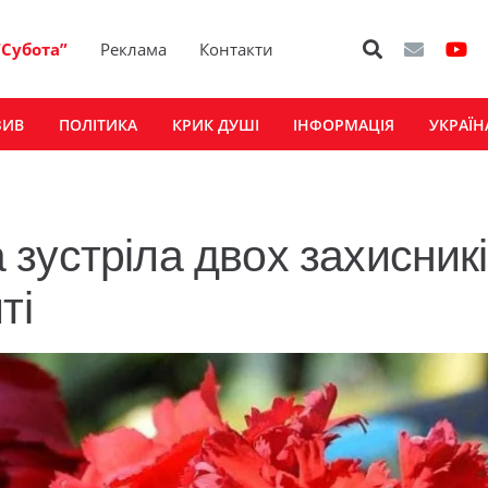
“Субота”
Реклама
Контакти
ЗИВ
ПОЛІТИКА
КРИК ДУШІ
ІНФОРМАЦІЯ
УКРАЇН
зустріла двох захисникі
ті