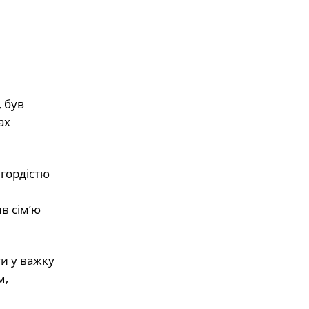
 був
ах
 гордістю
в сім’ю
ти у важку
м,