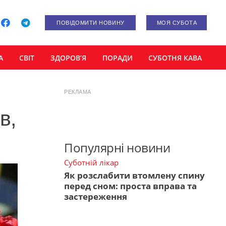
ПОВІДОМИТИ НОВИНУ
МОЯ СУБОТА
А
СВІТ
ЗДОРОВ’Я
ПОРАДИ
СУБОТНЯ КАВА
РЕКЛАМА
в,
Популярні новини
Суботній лікар
Як розслабити втомлену спину
перед сном: проста вправа та
застереження