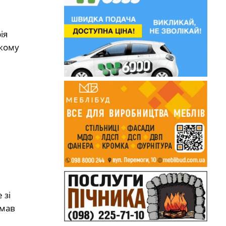
ія
ькому
 зі
 мав