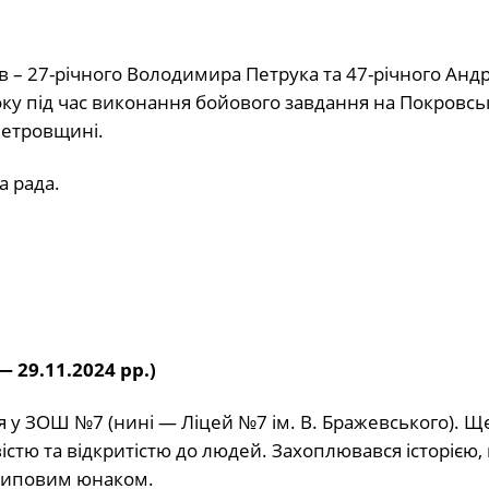
 – 27-річного Володимира Петрука та 47-річного Андр
оку під час виконання бойового завдання на Покровс
петровщині.
а рада.
 29.11.2024 рр.)
 у ЗОШ №7 (нині — Ліцей №7 ім. В. Бражевського). Ще
стю та відкритістю до людей. Захоплювався історією,
нциповим юнаком.