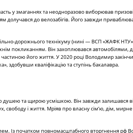
сть у змаганнях та неодноразово виборював призові
ям долучався до велозабігів. Його завжди приваблюв
більно-дорожнього технікуму (нині — ВСП «ЖАФК НТУ»
вжнім покликанням. Він захоплювався автомобілями, 
ю частиною його життя. У 2020 році Володимир закінч
», здобувши кваліфікацію та ступінь бакалавра.
рою душею та щирою усмішкою. Він завжди залишався в
свободу і життя. Мріяв про власну сім’ю, дім, мирне
болем. Із початком повномасштабного вторгнення рф 