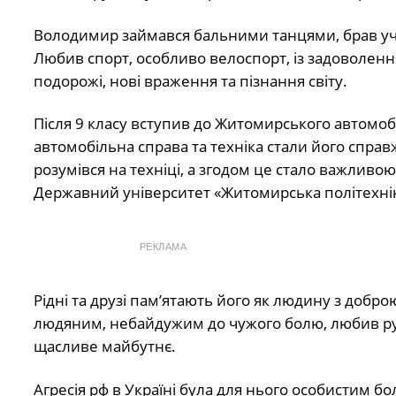
Володимир займався бальними танцями, брав уча
Любив спорт, особливо велоспорт, із задоволенн
подорожі, нові враження та пізнання світу.
Після 9 класу вступив до Житомирського автомо
автомобільна справа та техніка стали його спра
розумівся на техніці, а згодом це стало важливо
Державний університет «Житомирська політехніка
РЕКЛАМА
Рідні та друзі пам’ятають його як людину з доб
людяним, небайдужим до чужого болю, любив рух, 
щасливе майбутнє.
Агресія рф в Україні була для нього особистим 