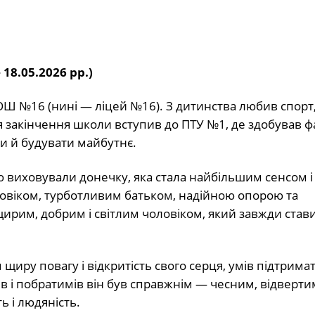
18.05.2026 рр.)
ЗОШ №16 (нині — ліцей №16). З дитинства любив спорт,
 закінчення школи вступив до ПТУ №1, де здобував ф
и й будувати майбутнє.
ю виховували донечку, яка стала найбільшим сенсом і
ловіком, турботливим батьком, надійною опорою та
рим, добрим і світлим чоловіком, який завжди стави
щиру повагу і відкритість свого серця, умів підтрима
в і побратимів він був справжнім — чесним, відверти
 і людяність.