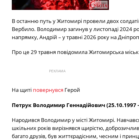
В останню путь у Житомирі провели двох солдатів
Вербило. Володимир загинув у листопаді 2024 р
напрямку, Андрій – у травні 2026 року на Дніпро
Про це 29 травня повідомила Житомирська міськ
РЕКЛАМА
На щиті
повернувся
Герой
Петрук Володимир Геннадійович (25.10.1997 —
Народився Володимир у місті Житомирі. Навчався
шкільних років вирізнявся щирістю, доброзичливі
багато друзів, був життєрадісним, чесним і при