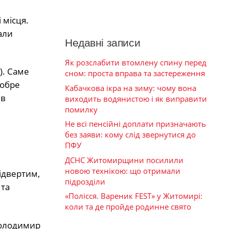
 місця.
али
Недавні записи
Як розслабити втомлену спину перед
). Саме
сном: проста вправа та застереження
добре
Кабачкова ікра на зиму: чому вона
ив
виходить водянистою і як виправити
помилку
Не всі пенсійні доплати призначають
без заяви: кому слід звернутися до
ПФУ
ДСНС Житомирщини посилили
новою технікою: що отримали
ідвертим,
підрозділи
 та
«Полісся. Вареник FEST» у Житомирі:
коли та де пройде родинне свято
Володимир