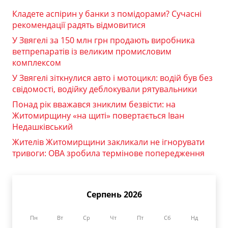
Кладете аспірин у банки з помідорами? Сучасні
рекомендації радять відмовитися
У Звягелі за 150 млн грн продають виробника
ветпрепаратів із великим промисловим
комплексом
У Звягелі зіткнулися авто і мотоцикл: водій був без
свідомості, водійку деблокували рятувальники
Понад рік вважався зниклим безвісти: на
Житомирщину «на щиті» повертається Іван
Недашківський
Жителів Житомирщини закликали не ігнорувати
тривоги: ОВА зробила термінове попередження
Серпень 2026
Пн
Вт
Ср
Чт
Пт
Сб
Нд