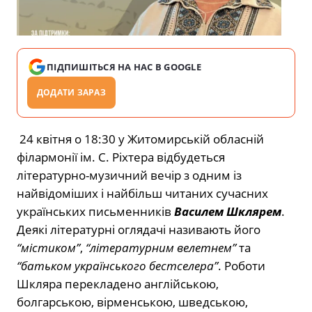
ПІДПИШІТЬСЯ НА НАС В GOOGLE
ДОДАТИ ЗАРАЗ
24 квітня о 18:30 у Житомирській обласній
філармонії ім. С. Ріхтера відбудеться
літературно-музичний вечір з одним із
найвідоміших і найбільш читаних сучасних
українських письменників
Василем Шклярем
.
Деякі літературні оглядачі називають його
“містиком”
,
“літературним велетнем”
та
“батьком українського бестселера”
. Роботи
Шкляра перекладено англійською,
болгарською, вірменською, шведською,