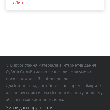
« Лип
© Використання матеріалів з інтернет-видання
Субота Онлайн дозволяється лише за умови
посилання на сайт subota.online
Для інтернет-видань обов’язкове пряме, відкрите
для пошукових систем гіперпосилання у першому
абзаці на конкретний матеріал.
Умови договору оферти