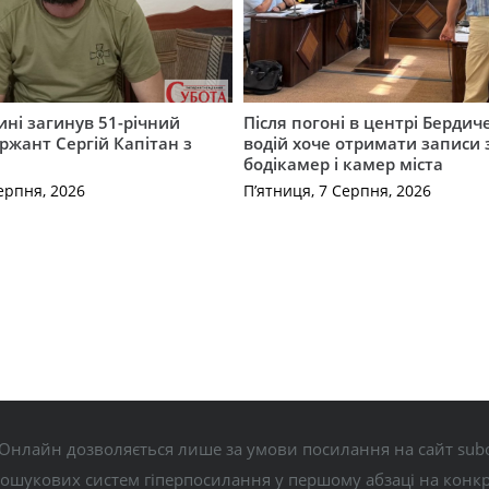
ні загинув 51-річний
Після погоні в центрі Бердич
ржант Сергій Капітан з
водій хоче отримати записи 
бодікамер і камер міста
ерпня, 2026
П’ятниця, 7 Серпня, 2026
Онлайн дозволяється лише за умови посилання на сайт subo
пошукових систем гіперпосилання у першому абзаці на конк