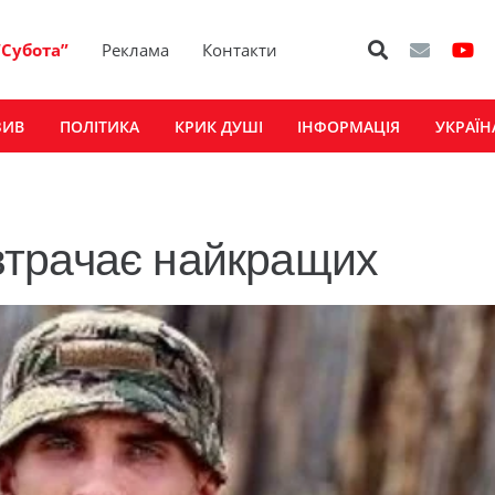
“Субота”
Реклама
Контакти
ЗИВ
ПОЛІТИКА
КРИК ДУШІ
ІНФОРМАЦІЯ
УКРАЇН
трачає найкращих