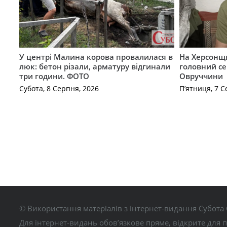
У центрі Малина корова провалилася в
На Херсонщи
люк: бетон різали, арматуру відгинали
головний се
три години. ФОТО
Овруччини
Субота, 8 Серпня, 2026
П’ятниця, 7 С
© Використання матеріалів з інтернет-видання Субота 
Для інтернет-видань обов’язкове пряме, відкрите для 