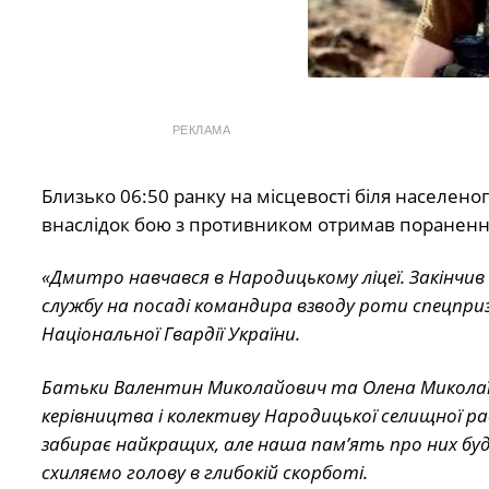
РЕКЛАМА
Близько 06:50 ранку на місцевості біля населено
внаслідок бою з противником отримав поранення
«Дмитро навчався в Народицькому ліцеї. Закінчив
службу на посаді командира взводу роти спецпр
Національної Гвардії України.
Батьки Валентин Миколайович та Олена Миколаїв
керівництва і колективу Народицької селищної рад
забирає найкращих, але наша пам’ять про них буд
схиляємо голову в глибокій скорботі.