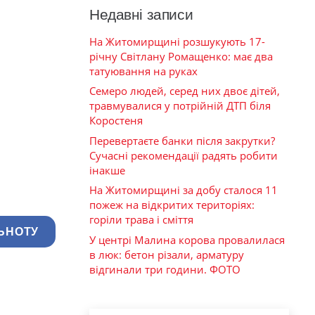
Недавні записи
На Житомирщині розшукують 17-
річну Світлану Ромащенко: має два
татуювання на руках
Семеро людей, серед них двоє дітей,
травмувалися у потрійній ДТП біля
Коростеня
Перевертаєте банки після закрутки?
Сучасні рекомендації радять робити
інакше
На Житомирщині за добу сталося 11
пожеж на відкритих територіях:
горіли трава і сміття
ЬНОТУ
У центрі Малина корова провалилася
в люк: бетон різали, арматуру
відгинали три години. ФОТО