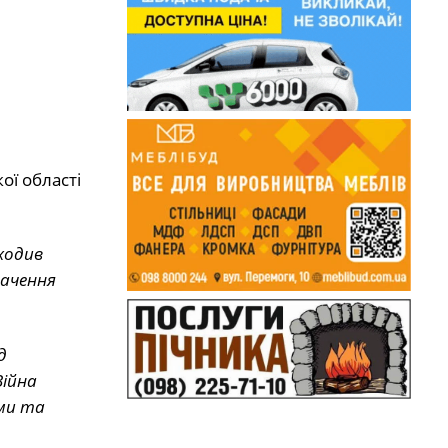
ої області
ходив
начення
д
Війна
ами та