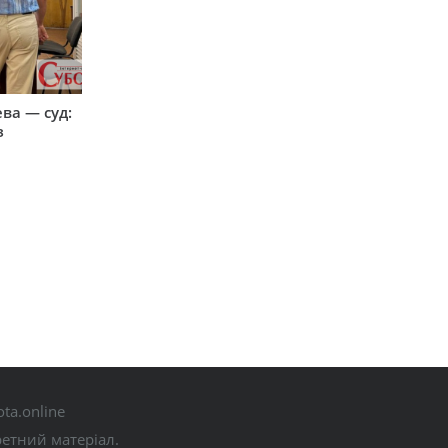
ева — суд:
з
ta.online
ретний матеріал.