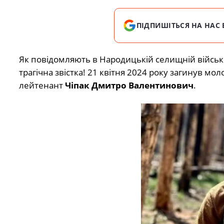
ПІДПИШІТЬСЯ НА НАС 
Як повідомляють в Народицькій селищній військо
трагічна звістка! 21 квітня 2024 року загинув м
лейтенант
Чіпак Дмитро Валентинович
.