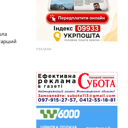
шла
старший
РЕКЛАМА