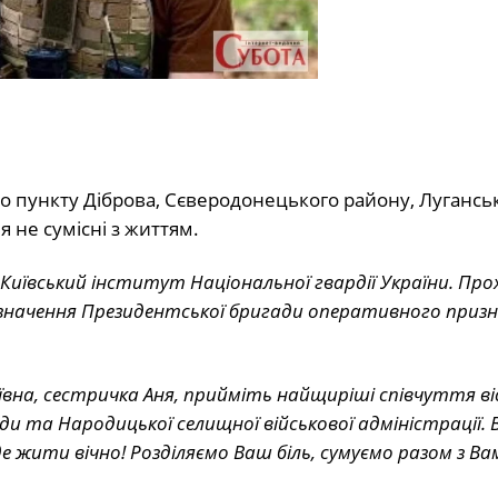
го пункту Діброва, Сєверодонецького району, Луганськ
 не сумісні з життям.
 Київський інститут Національної гвардії України. Про
изначення Президентської бригади оперативного приз
на, сестричка Аня, прийміть найщиріші співчуття ві
и та Народицької селищної військової адміністрації. 
е жити вічно! Розділяємо Ваш біль, сумуємо разом з В