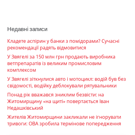
Недавні записи
Кладете аспірин у банки з помідорами? Сучасні
рекомендації радять відмовитися
У Звягелі за 150 млн грн продають виробника
ветпрепаратів із великим промисловим
комплексом
У Звягелі зіткнулися авто і мотоцикл: водій був без
свідомості, водійку деблокували рятувальники
Понад рік вважався зниклим безвісти: на
Житомирщину «на щиті» повертається Іван
Недашківський
Жителів Житомирщини закликали не ігнорувати
тривоги: ОВА зробила термінове попередження