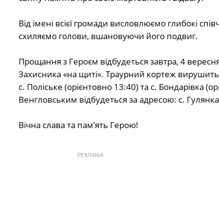
Від імені всієї громади висловлюємо глибокі співч
схиляємо голови, вшановуючи його подвиг.
Прощання з Героєм відбудеться завтра, 4 вересн
Захисника «на щиті». Траурний кортеж вирушить 
с. Поліське (орієнтовно 13:40) та с. Бондарівка 
Венгловським відбудеться за адресою: с. Гулянк
Вічна слава та пам’ять Герою!
РЕКЛАМА