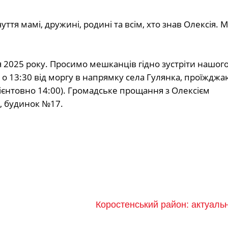
уття мамі, дружині, родині та всім, хто знав Олексія. 
я 2025 року. Просимо мешканців гідно зустріти нашог
о 13:30 від моргу в напрямку села Гулянка, проїждж
(орієнтовно 14:00). Громадське прощання з Олексієм
а, будинок №17.
Коростенський район: актуаль