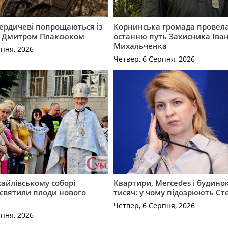
Бердичеві попрощаються із
Корнинська громада провела
 Дмитром Плаксюком
останню путь Захисника Іва
Михальченка
рпня, 2026
Четвер, 6 Серпня, 2026
айлівському соборі
Квартири, Mercedes і будинок
святили плоди нового
тисяч: у чому підозрюють С
Четвер, 6 Серпня, 2026
рпня, 2026