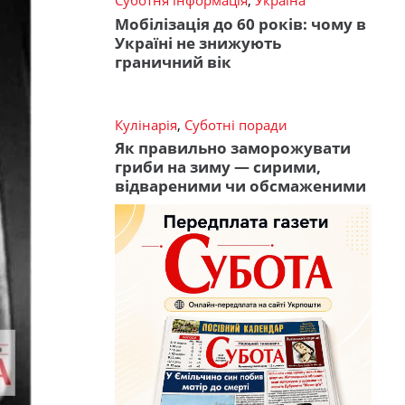
Суботня інформація
,
Україна
Мобілізація до 60 років: чому в
Україні не знижують
граничний вік
Кулінарія
,
Суботні поради
Як правильно заморожувати
гриби на зиму — сирими,
відвареними чи обсмаженими