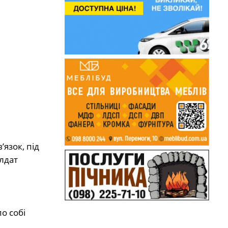
язок, під
лдат
о собі