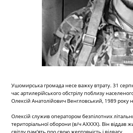
Ушомирська громада несе важку втрату. 31 серпн
час артилерійського обстрілу поблизу населеног
Олексій Анатолійович Венгловський, 1989 року 
Олексій служив оператором безпілотних літальних
територіальної оборони (в/ч АХХХХ). Він віддав 
світлу пам’ять про свою жертовність і відвагу.