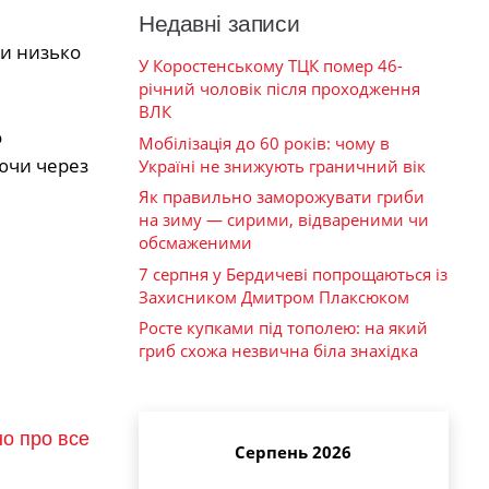
Недавні записи
Ми низько
У Коростенському ТЦК помер 46-
річний чоловік після проходження
ВЛК
о
Мобілізація до 60 років: чому в
аючи через
Україні не знижують граничний вік
Як правильно заморожувати гриби
на зиму — сирими, відвареними чи
обсмаженими
7 серпня у Бердичеві попрощаються із
Захисником Дмитром Плаксюком
Росте купками під тополею: на який
гриб схожа незвична біла знахідка
но про все
Серпень 2026