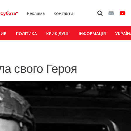
“Субота”
Реклама
Контакти
ЗИВ
ПОЛІТИКА
КРИК ДУШІ
ІНФОРМАЦІЯ
УКРАЇН
а свого Героя