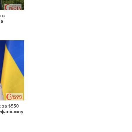
 в
на
 за $550
тефанішину