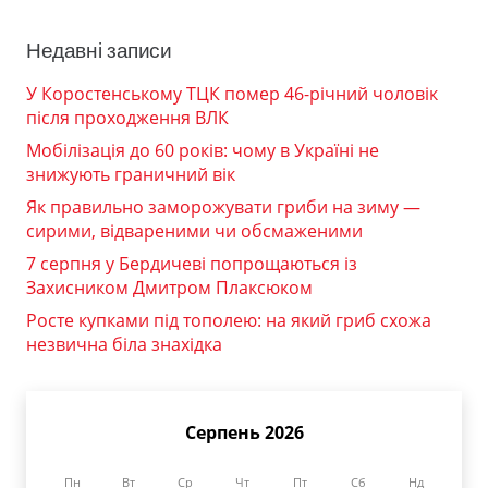
Недавні записи
У Коростенському ТЦК помер 46-річний чоловік
після проходження ВЛК
Мобілізація до 60 років: чому в Україні не
знижують граничний вік
Як правильно заморожувати гриби на зиму —
сирими, відвареними чи обсмаженими
7 серпня у Бердичеві попрощаються із
Захисником Дмитром Плаксюком
Росте купками під тополею: на який гриб схожа
незвична біла знахідка
Серпень 2026
Пн
Вт
Ср
Чт
Пт
Сб
Нд