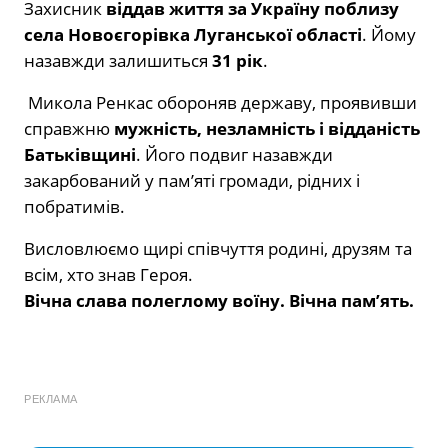
Захисник
віддав життя за Україну поблизу
села Новоєгорівка Луганської області
. Йому
назавжди залишиться
31 рік
.
Микола Ренкас обороняв державу, проявивши
справжню
мужність, незламність і відданість
Батьківщині
. Його подвиг назавжди
закарбований у памʼяті громади, рідних і
побратимів.
Висловлюємо щирі співчуття родині, друзям та
всім, хто знав Героя.
Вічна слава полеглому воїну. Вічна пам’ять.
РЕКЛАМА