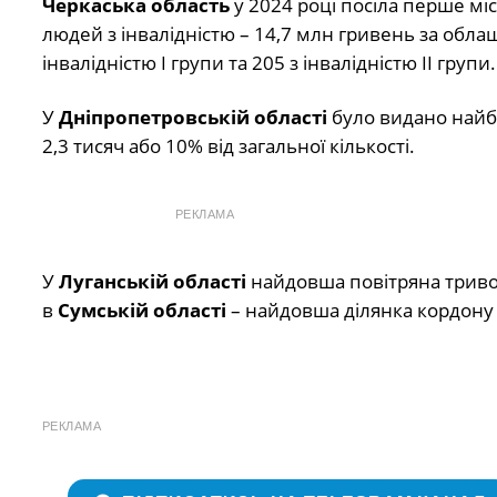
Черкаська область
у 2024 році посіла перше мі
людей з інвалідністю – 14,7 млн гривень за обла
інвалідністю І групи та 205 з інвалідністю ІІ групи.
У
Дніпропетровській області
було видано найбі
2,3 тисяч або 10% від загальної кількості.
РЕКЛАМА
У
Луганській області
найдовша повітряна тривог
в
Сумській області
– найдовша ділянка кордону і
РЕКЛАМА