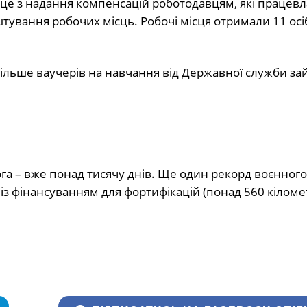
сце з надання компенсацій роботодавцям, які працев
штування робочих місць. Робочі місця отримали 11 осі
льше ваучерів на навчання від Державної служби зай
а – вже понад тисячу днів. Ще один рекорд воєнного
з фінансуванням для фортифікацій (понад 560 кіломет