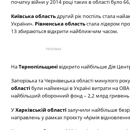
початку війни у 2014 році таких в області було 66
Київська область
другий рік поспіль стала найак
України».
Рівненська область
стала лідером проє
13 збираються відкрити найближчим часом.
РЕКЛАМА
На
Тернопільщині
відкрито найбільше Дія Центр
Запорізька та Чернівецька області минулого рок
області
були найменші в Україні витрати на ОВА
найбільший оборонний фонд – 2,2 млрд гривень 
У
Харківській області
залучили найбільше безроб
направлень у рамках проєкту «Армія відновлення