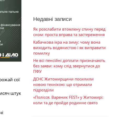
Недавні записи
Як розслабити втомлену спину перед
сном: проста вправа та застереження
Кабачкова ікра на зиму: чому вона
виходить водянистою і як виправити
помилку
Не всі пенсійні доплати призначають
без заяви: кому слід звернутися до
ПФУ
ДСНС Житомирщини посилили
рожай сої
новою технікою: що отримали
підрозділи
тисяч штук
«Полісся. Вареник FEST» у Житомирі:
коли та де пройде родинне свято
чі