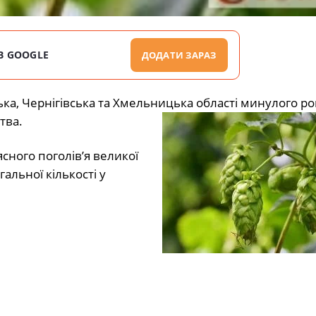
В GOOGLE
ДОДАТИ ЗАРАЗ
ька, Чернігівська та Хмельницька області минулого ро
тва.
ясного поголів’я великої
гальної кількості у