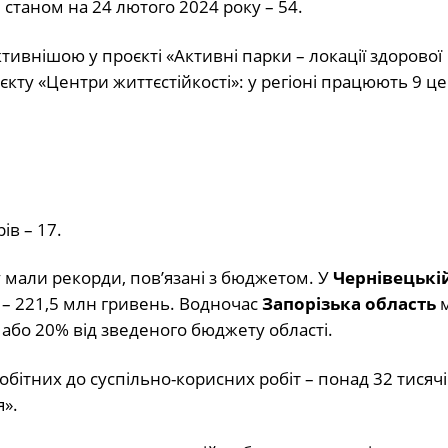
, станом на 24 лютого 2024 року – 54.
тивнішою у проєкті «Активні парки – локації здорової
кту «Центри життєстійкості»: у регіоні працюють 9 це
ів – 17.
у мали рекорди, пов’язані з бюджетом. У
Чернівецькі
 – 221,5 млн гривень. Водночас
Запорізька область
м
або 20% від зведеного бюджету області.
ітних до суспільно-корисних робіт – понад 32 тисячі
».