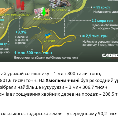
ний урожай соняшнику – 1 млн 300 тисяч тонн,
801,6 тисяч тонн. На
Хмельниччині
був рекордний у
зібрали найбільше кукурудзи – 3 млн 306,7 тисяч
ром із вирощування хвойних дерев на продаж – 208,5 
ільськогосподарська земля – у середньому 90,2 тися