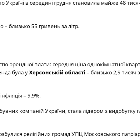
ь по Україні в середині грудня становила майже 48 тис
– близько 55 гривень за літр.
стю орендної плати: середня ціна однокімнатної квар
енда була у
Херсонській області
– близько 2,9 тисяч 
нфляція – 9,9%.
обувних компаній України, стала лідером з видобутку г
озбулися релігійних громад УПЦ Московського патріар