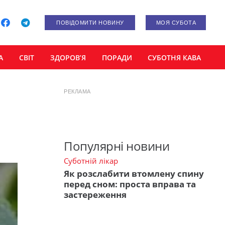
ПОВІДОМИТИ НОВИНУ
МОЯ СУБОТА
А
СВІТ
ЗДОРОВ’Я
ПОРАДИ
СУБОТНЯ КАВА
РЕКЛАМА
Популярні новини
Суботній лікар
Як розслабити втомлену спину
перед сном: проста вправа та
застереження