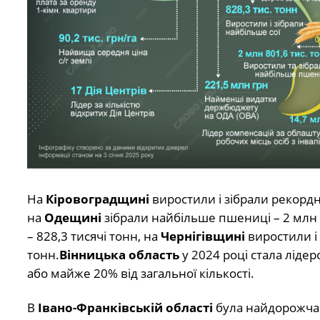
На
Кіровоградщині
виростили і зібрали рекорд
на
Одещині
зібрали найбільше пшениці – 2 млн 
– 828,3 тисячі тонн, на
Чернігівщині
виростили і 
тонн.
Вінницька область
у 2024 році стала ліде
або майже 20% від загальної кількості.
В
Івано-Франківській області
була найдорожча с