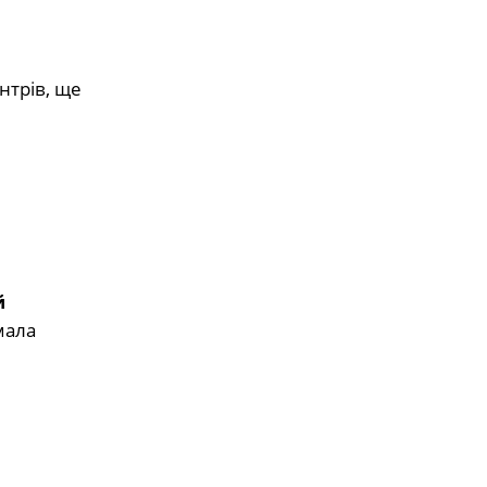
нтрів, ще
й
ала