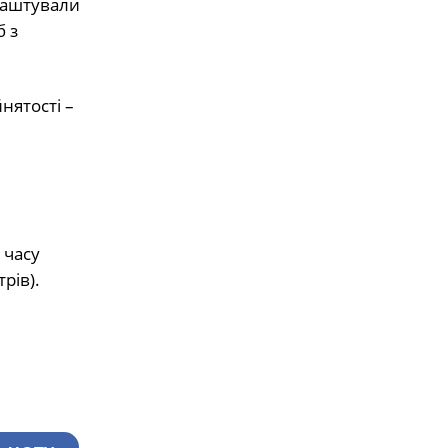
лаштували
б з
нятості –
 часу
рів).