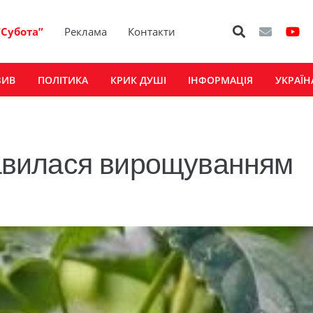
“Субота”
Реклама
Контакти
ЗИВ
ПОЛІТИКА
КРИК ДУШІ
ІНФОРМАЦІЯ
УКРАЇН
вилася вирощуванням