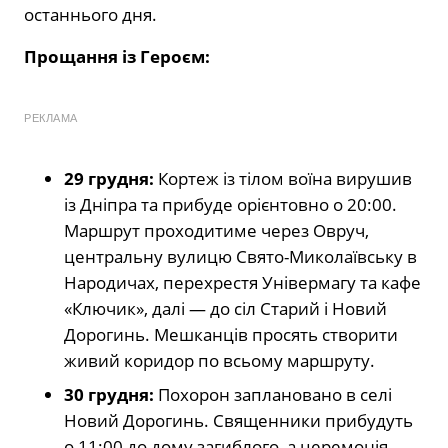
останнього дня.
Прощання із Героєм:
РЕКЛАМА
29 грудня:
Кортеж із тілом воїна вирушив
із Дніпра та прибуде орієнтовно о 20:00.
Маршрут проходитиме через Овруч,
центральну вулицю Свято-Миколаївську в
Народичах, перехрестя Універмагу та кафе
«Ключик», далі — до сіл Старий і Новий
Дорогинь. Мешканців просять створити
живий коридор по всьому маршруту.
30 грудня:
Похорон заплановано в селі
Новий Дорогинь. Священники прибудуть
о 11:00 до дому загиблого, а церемонія