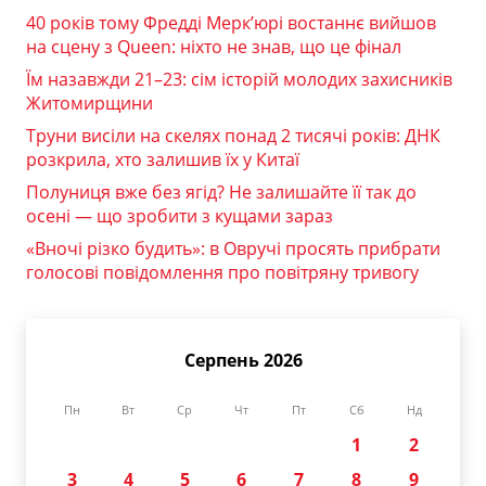
40 років тому Фредді Мерк’юрі востаннє вийшов
на сцену з Queen: ніхто не знав, що це фінал
Їм назавжди 21–23: сім історій молодих захисників
Житомирщини
Труни висіли на скелях понад 2 тисячі років: ДНК
розкрила, хто залишив їх у Китаї
Полуниця вже без ягід? Не залишайте її так до
осені — що зробити з кущами зараз
«Вночі різко будить»: в Овручі просять прибрати
голосові повідомлення про повітряну тривогу
Серпень 2026
Пн
Вт
Ср
Чт
Пт
Сб
Нд
1
2
3
4
5
6
7
8
9