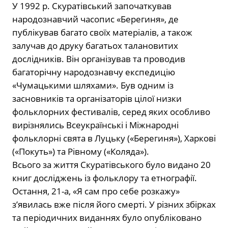
У 1992 р. Скуратівський започаткував
народознавчий часопис «Берегиня», де
публікував багато своїх матеріалів, а також
залучав до друку багатьох талановитих
дослідників. Він організував та проводив
багаторічну народознавчу експедицію
«Чумацькими шляхами». Був одним із
засновників та організаторів цілої низки
фольклорних фестивалів, серед яких особливо
вирізнялись Всеукраїнські і Міжнародні
фольклорні свята в Луцьку («Берегиня»), Харкові
(«Покуть») та Рівному («Коляда»).
Всього за життя Скуратівського було видано 20
книг досліджень із фольклору та етнографії.
Остання, 21-а, «Я сам про себе розкажу»
з’явилась вже після його смерті. У різних збірках
та періодичних виданнях було опубліковано