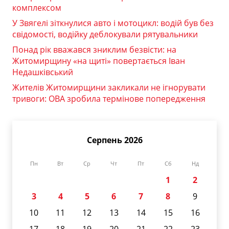
комплексом
У Звягелі зіткнулися авто і мотоцикл: водій був без
свідомості, водійку деблокували рятувальники
Понад рік вважався зниклим безвісти: на
Житомирщину «на щиті» повертається Іван
Недашківський
Жителів Житомирщини закликали не ігнорувати
тривоги: ОВА зробила термінове попередження
Серпень 2026
Пн
Вт
Ср
Чт
Пт
Сб
Нд
1
2
3
4
5
6
7
8
9
10
11
12
13
14
15
16
17
18
19
20
21
22
23