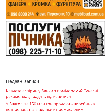
Недавні записи
Кладете аспірин у банки з помідорами? Сучасні
рекомендації радять відмовитися
У Звягелі за 150 млн грн продають виробника
ветпрепаратів із великим промисловим