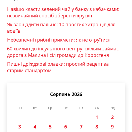
Навіщо класти зелений чай у банку з кабачками:
незвичайний спосіб зберегти хрускіт
Як заощадити пальне: 10 простих хитрощів для
водіїв
Небезпечні грибні прикмети: як не отруїтися
60 хвилин до інсультного центру: скільки займає
дорога з Малина і сіл громади до Коростеня
Пишні дріжджові оладки: простий рецепт за
старим стандартом
Серпень 2026
Пн
Вт
Ср
Чт
Пт
Сб
Нд
1
2
3
4
5
6
7
8
9