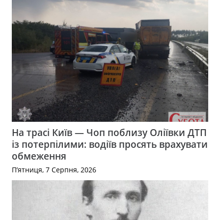
На трасі Київ — Чоп поблизу Оліївки ДТП
із потерпілими: водіїв просять врахувати
обмеження
П’ятниця, 7 Серпня, 2026