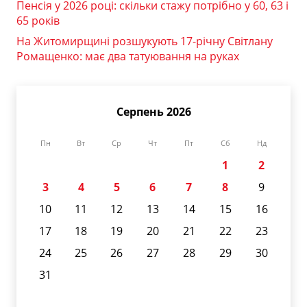
Пенсія у 2026 році: скільки стажу потрібно у 60, 63 і
65 років
На Житомирщині розшукують 17-річну Світлану
Ромащенко: має два татуювання на руках
Серпень 2026
Пн
Вт
Ср
Чт
Пт
Сб
Нд
1
2
3
4
5
6
7
8
9
10
11
12
13
14
15
16
17
18
19
20
21
22
23
24
25
26
27
28
29
30
31