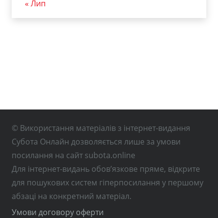
« Лип
© Використання матеріалів з інтернет-видання
Субота Онлайн дозволяється лише за умови
посилання на сайт subota.online
Для інтернет-видань обов’язкове пряме, відкрите
для пошукових систем гіперпосилання у першому
абзаці на конкретний матеріал.
Умови договору оферти