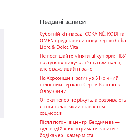
 –
Недавні записи
Суботній хіт-парад: COKAINÉ, KODI та
OMEN представили нову версію Cuba
Libre & Dolce Vita
Не поспішайте міняти ці купюри: НБУ
поступово вилучає п’ять номіналів,
але є важливий нюанс
На Херсонщині загинув 51-річний
головний сержант Сергій Капітан з
Овруччини
Огірки тепер не ріжуть, а розбивають:
літній салат, який став хітом
соцмереж
Після погоні в центрі Бердичева —
суд: водій хоче отримати записи з
бодікамер і камер міста