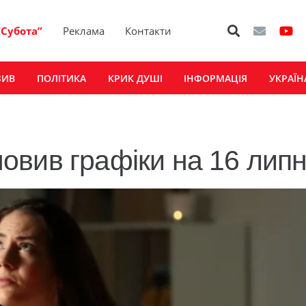
“Субота”
Реклама
Контакти
ЗИВ
ПОЛІТИКА
КРИК ДУШІ
ІНФОРМАЦІЯ
УКРАЇН
вив графіки на 16 лип