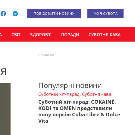
ПОВІДОМИТИ НОВИНУ
МОЯ СУБОТА
А
СВІТ
ЗДОРОВ’Я
ПОРАДИ
СУБОТНЯ КАВА
РЕКЛАМА
ня
Популярні новини
Суботній хіт-парад
,
Суботня кава
Суботній хіт-парад: COKAINÉ,
KODI та OMEN представили
нову версію Cuba Libre & Dolce
Vita