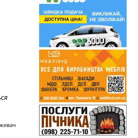
ься
оживач