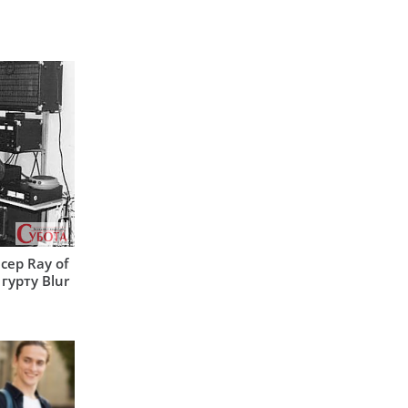
сер Ray of
гурту Blur