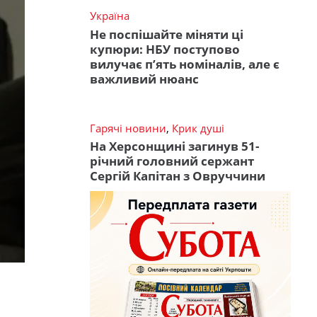
Україна
Не поспішайте міняти ці
купюри: НБУ поступово
вилучає п’ять номіналів, але є
важливий нюанс
Гарячі новини
,
Крик душі
На Херсонщині загинув 51-
річний головний сержант
Сергій Капітан з Овруччини