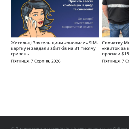
Жительці Звягельщини «оновили» SIM-
Спочатку Мо
картку й завдали збитків на 31 тисячу
«квиток за 
гривень
просили $15
П’ятниця, 7 Серпня, 2026
П’ятниця, 7 С
© Використання матеріалів з інтернет-видання Субота 