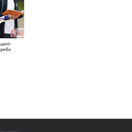
рщині
треба
ta.online