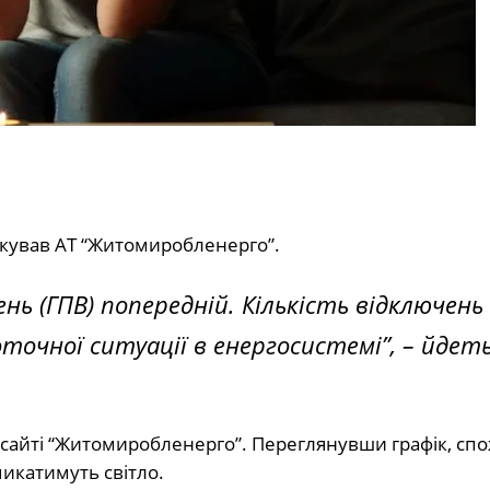
ікував АТ “Житомиробленерго”.
ь (ГПВ) попередній. Кількість відключень
точної ситуації в енергосистемі”, – йдет
 сайті “Житомиробленерго”. Переглянувши графік, сп
имикатимуть світло.