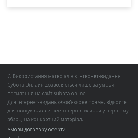
© Використання матеріалів з інтернет-видання
Субота Онлайн дозволяється лише за умови
посилання на сайт subota.online
Для інтернет-видань обов’язкове пряме, відкрите
для пошукових систем гіперпосилання у першому
абзаці на конкретний матеріал.
Умови договору оферти