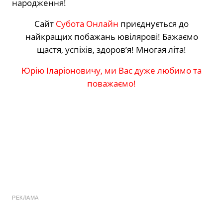
народження!
Сайт
Субота Онлайн
приєднується до
найкращих побажань ювілярові! Бажаємо
щастя, успіхів, здоров’я! Многая літа!
Юрію Іларіоновичу, ми Вас дуже любимо та
поважаємо!
РЕКЛАМА