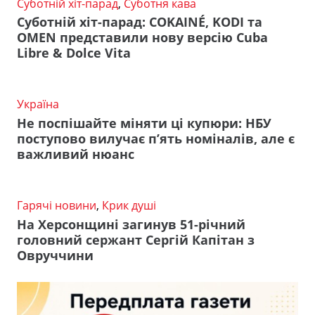
Суботній хіт-парад
,
Суботня кава
Суботній хіт-парад: COKAINÉ, KODI та
OMEN представили нову версію Cuba
Libre & Dolce Vita
Україна
Не поспішайте міняти ці купюри: НБУ
поступово вилучає п’ять номіналів, але є
важливий нюанс
Гарячі новини
,
Крик душі
На Херсонщині загинув 51-річний
головний сержант Сергій Капітан з
Овруччини