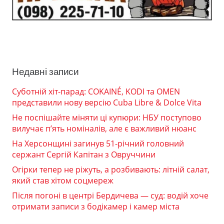
Недавні записи
Суботній хіт-парад: COKAINÉ, KODI та OMEN
представили нову версію Cuba Libre & Dolce Vita
Не поспішайте міняти ці купюри: НБУ поступово
вилучає п’ять номіналів, але є важливий нюанс
На Херсонщині загинув 51-річний головний
сержант Сергій Капітан з Овруччини
Огірки тепер не ріжуть, а розбивають: літній салат,
який став хітом соцмереж
Після погоні в центрі Бердичева — суд: водій хоче
отримати записи з бодікамер і камер міста