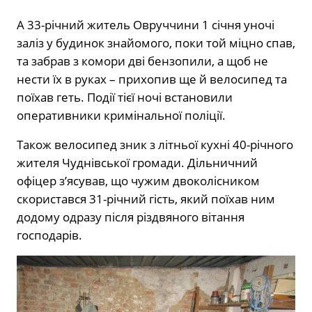
А 33-річний житель Овруччини 1 січня уночі
заліз у будинок знайомого, поки той міцно спав,
та забрав з комори дві бензопили, а щоб не
нести їх в руках – прихопив ще й велосипед та
поїхав геть. Події тієї ночі встановили
оперативники кримінальної поліції.
Також велосипед зник з літньої кухні 40-річного
жителя Чуднівської громади. Дільничний
офіцер з’ясував, що чужим двоколісником
скористався 31-річний гість, який поїхав ним
додому одразу після різдвяного вітання
господарів.