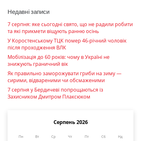
Недавні записи
7 серпня: яке сьогодні свято, що не радили робити
та які прикмети віщують ранню осінь
У Коростенському ТЦК помер 46-річний чоловік
після проходження ВЛК
Мобілізація до 60 років: чому в Україні не
знижують граничний вік
Як правильно заморожувати гриби на зиму —
сирими, відвареними чи обсмаженими
7 серпня у Бердичеві попрощаються із
Захисником Дмитром Плаксюком
Серпень 2026
Пн
Вт
Ср
Чт
Пт
Сб
Нд