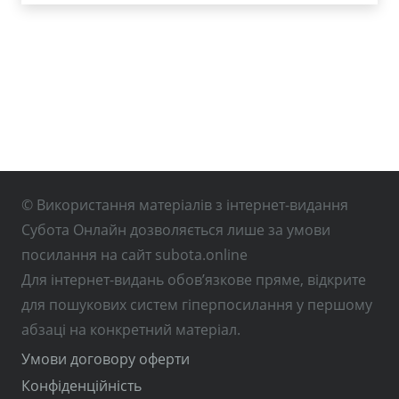
© Використання матеріалів з інтернет-видання
Субота Онлайн дозволяється лише за умови
посилання на сайт subota.online
Для інтернет-видань обов’язкове пряме, відкрите
для пошукових систем гіперпосилання у першому
абзаці на конкретний матеріал.
Умови договору оферти
Конфіденційність