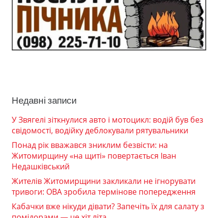
Недавні записи
У Звягелі зіткнулися авто і мотоцикл: водій був без
свідомості, водійку деблокували рятувальники
Понад рік вважався зниклим безвісти: на
Житомирщину «на щиті» повертається Іван
Недашківський
Жителів Житомирщини закликали не ігнорувати
тривоги: ОВА зробила термінове попередження
Кабачки вже нікуди дівати? Запечіть їх для салату з
помідорами — це хіт літа