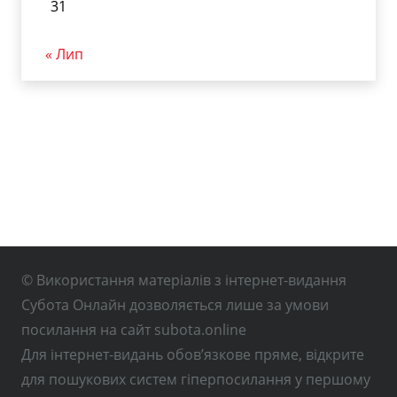
31
« Лип
© Використання матеріалів з інтернет-видання
Субота Онлайн дозволяється лише за умови
посилання на сайт subota.online
Для інтернет-видань обов’язкове пряме, відкрите
для пошукових систем гіперпосилання у першому