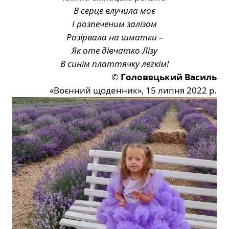
В серце влучила моє
І розпеченим залізом
Розірвала на шматки –
Як оте дівчатко Лізу
В синім платтячку легкім!
©
Головецький Василь
«Воєнний щоденник», 15 липня 2022 р.