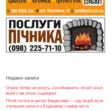
Недавні записи
Огірки тепер не ріжуть, а розбивають: літній салат,
який став хітом соцмереж
Після погоні в центрі Бердичева — суд: водій хоче
отримати записи з бодікамер і камер міста