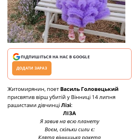
ПІДПИШІТЬСЯ НА НАС В GOOGLE
ДОДАТИ ЗАРАЗ
Житомирянин, поет
Василь Головецький
присвятив вірш убитій у Вінниці 14 липня
рашистами дівчинці
Лізі
:
ЛІЗА
Я завив на всю планету
Воєм, скільки сили є:
Клята вінницька ракета