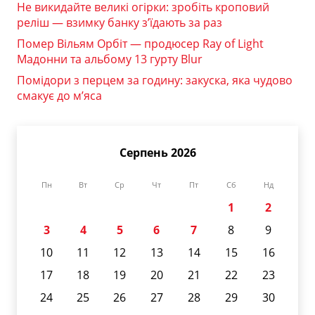
Не викидайте великі огірки: зробіть кроповий
реліш — взимку банку з’їдають за раз
Помер Вільям Орбіт — продюсер Ray of Light
Мадонни та альбому 13 гурту Blur
Помідори з перцем за годину: закуска, яка чудово
смакує до м’яса
Серпень 2026
Пн
Вт
Ср
Чт
Пт
Сб
Нд
1
2
3
4
5
6
7
8
9
10
11
12
13
14
15
16
17
18
19
20
21
22
23
24
25
26
27
28
29
30