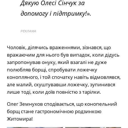
Дякую Олесі Сінчук за
допомогу і підтримку!».
РЕКЛАМА
Чоловік, ділячись враженнями, зізнався, що
вражаючим для нього був випадок, коли дідусь
запропонував онуку, який взагалі не дуже
полюбляв борщі, спробувати ложечку
конопляного, і той спочатку навіть відмовлявся,
але малий, скуштувавши ложечку, зупинився
лише тоді, коли доїв повністю з тарілки.
Олег Земнухов сподівається, що конопельний
борщ стане гастрономічною родзинкою
Житомира!