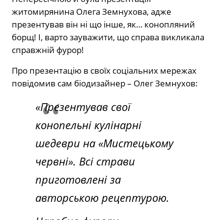
житомирянина Олега Земнухова, адже
презентував він ні що інше, як… конопляний
борщ! І, варто зауважити, що справа викликала
справжній фурор!
Про презентацію в своїх соціальних мережах
повідомив сам біодизайнер – Олег Земнухов:
«Презентував свої
конопельні кулінарні
шедеври на «Мистецькому
червні
». Всі страви
приготовлені за
авторською рецептурою.