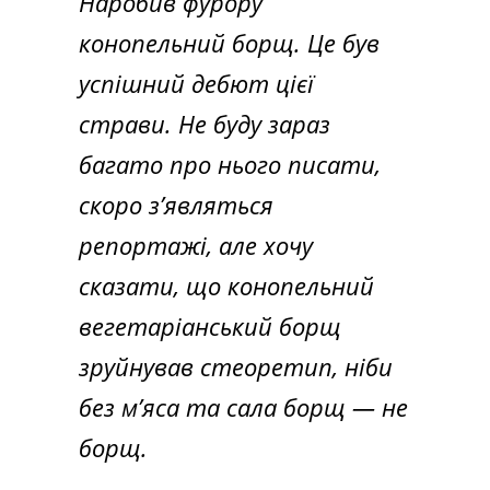
Наробив фурору
конопельний борщ. Це був
успішний дебют цієї
страви. Не буду зараз
багато про нього писати,
скоро з’являться
репортажі, але хочу
сказати, що конопельний
вегетаріанський борщ
зруйнував стеоретип, ніби
без м’яса та сала борщ — не
борщ.