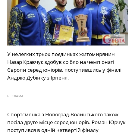
У нелегких трьох поєдинках житомирянин
Назар Кравчук здобув срібло на чемпіонаті
Європи серед юніорів, поступившись у фіналі
Андрію Дубінку з Ірпеня.
РЕКЛАМА
Спортсменка з Новоград-Волинського також
посіла друге місце серед юніорів. Роман Юрчук
поступився в одній четвертій фіналу