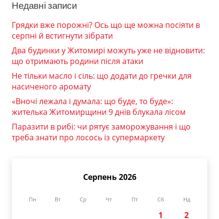
Недавні записи
Грядки вже порожні? Ось що ще можна посіяти в
серпні й встигнути зібрати
Два будинки у Житомирі можуть уже не відновити:
що отримають родини після атаки
Не тільки масло і сіль: що додати до гречки для
насиченого аромату
«Вночі лежала і думала: що буде, то буде»:
жителька Житомирщини 9 днів блукала лісом
Паразити в рибі: чи рятує заморожування і що
треба знати про лосось із супермаркету
Серпень 2026
Пн
Вт
Ср
Чт
Пт
Сб
Нд
1
2