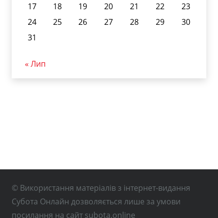
17
18
19
20
21
22
23
24
25
26
27
28
29
30
31
« Лип
© Використання матеріалів з інтернет-видання
Субота Онлайн дозволяється лише за умови
посилання на сайт subota.online