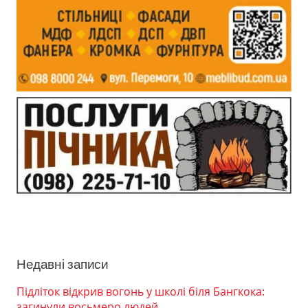
Недавні записи
Підліток відкрив вогонь у школі біля Бангкока:
загинули восьмеро людей