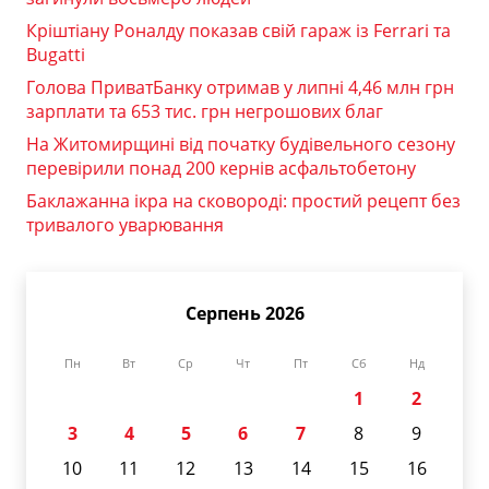
Кріштіану Роналду показав свій гараж із Ferrari та
Bugatti
Голова ПриватБанку отримав у липні 4,46 млн грн
зарплати та 653 тис. грн негрошових благ
На Житомирщині від початку будівельного сезону
перевірили понад 200 кернів асфальтобетону
Баклажанна ікра на сковороді: простий рецепт без
тривалого уварювання
Серпень 2026
Пн
Вт
Ср
Чт
Пт
Сб
Нд
1
2
3
4
5
6
7
8
9
10
11
12
13
14
15
16