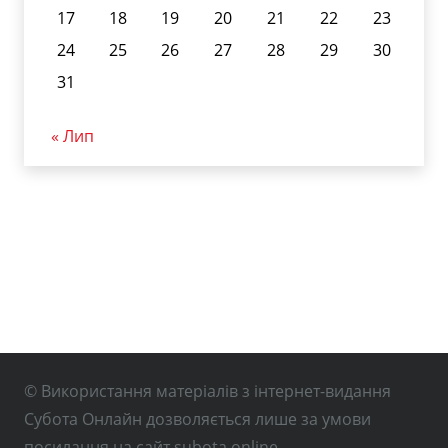
17
18
19
20
21
22
23
24
25
26
27
28
29
30
31
« Лип
© Використання матеріалів з інтернет-видання
Субота Онлайн дозволяється лише за умови
посилання на сайт subota.online