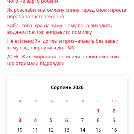
чого не варто робити
Як розслабити втомлену спину перед сном: проста
вправа та застереження
Кабачкова ікра на зиму: чому вона виходить
водянистою і як виправити помилку
Не всі пенсійні доплати призначають без заяви:
кому слід звернутися до ПФУ
ДСНС Житомирщини посилили новою технікою:
що отримали підрозділи
Серпень 2026
Пн
Вт
Ср
Чт
Пт
Сб
Нд
1
2
3
4
5
6
7
8
9
10
11
12
13
14
15
16