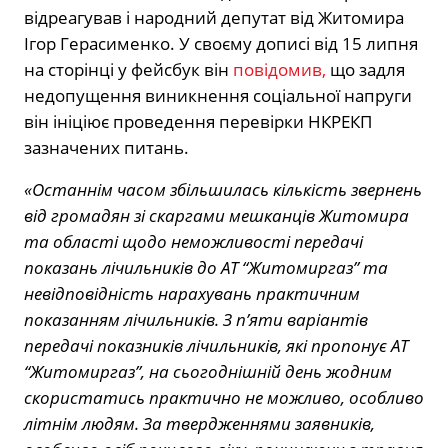
відреагував і народний депутат від Житомира
Ігор Герасименко. У своєму дописі від 15 липня
на сторінці у фейсбук він
повідомив,
що задля
недопущення виникнення соціальної напруги
він ініціює проведення перевірки НКРЕКП
зазначених питань.
«Останнім часом збільшилась кількість звернень
від громадян зі скаргами мешканців Житомира
та області щодо неможливості передачі
показань лічильників до АТ “Житомиргаз” та
невідповідність нарахувань практичним
показанням лічильників. З п’яти варіантів
передачі показників лічильників, які пропонує АТ
“Житомиргаз”, на сьогоднішній день жодним
скористатись практично не можливо, особливо
літнім людям. За твердженнями заявників,