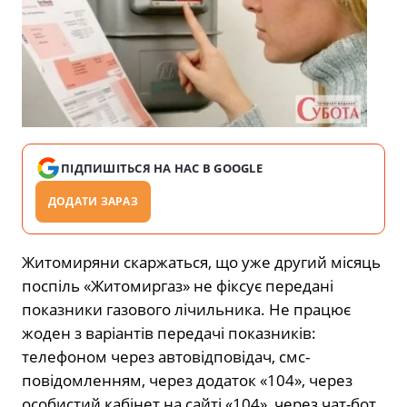
ПІДПИШІТЬСЯ НА НАС В GOOGLE
ДОДАТИ ЗАРАЗ
Житомиряни скаржаться, що уже другий місяць
поспіль «Житомиргаз» не фіксує передані
показники газового лічильника. Не працює
жоден з варіантів передачі показників:
телефоном через автовідповідач, смс-
повідомленням, через додаток «104», через
особистий кабінет на сайті «104», через чат-бот