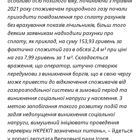
особливо осіб похилого віку, починаючи з травня
2021 року споживачам природного газу почали
приходити повідомлення про сплату рахунків
без врахування показів лічильників, більш того
деяким заявникам надходили рахунки про
сплату, як приклад, на суму 153,93 гривень за
фактично спожитий газ в обсязі 2,4 м³ при ціні
на газ 7,99 гривень за 1 м³. Складається
враження, що оператор, штучно створює
передумови з виникнення боргів, що в свою чергу
може привести до відключення споживачів від
газорозподільної системи в зимовий період та
виникнення соціальної напруги у населення. З
метою запобігання такого розвитку подій та
задля недопущення виникнення соціальної
напруги, вимушений ініціювати проведення
перевірки НКРЕКП зазначених питань»
, – йдеться
у дописі депутата Верховної ради Ігоря