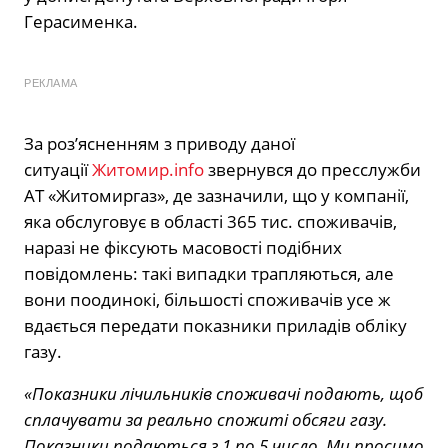
Герасименка.
РЕКЛАМА
За роз’ясненням з приводу даної
ситуації
Житомир.info
звернувся до пресслужби
АТ «Житомиргаз», де зазначили, що у компанії,
яка обслуговує в області 365 тис. споживачів,
наразі не фіксують масовості подібних
повідомлень: такі випадки трапляються, але
вони поодинокі, більшості споживачів усе ж
вдається передати показники приладів обліку
газу.
«Показники лічильників споживачі подають, щоб
сплачувати за реально спожиті обсяги газу.
Показники подаються з 1 по 5 число. Ми просимо