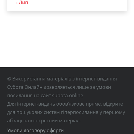
« Лип
© Використання матеріалів з інтернет-видання
Субота Онлайн дозволяється лише за умови
посилання на сайт subota.online
Для інтернет-видань обов’язкове пряме, відкрите
для пошукових систем гіперпосилання у першому
абзаці на конкретний матеріал.
Умови договору оферти