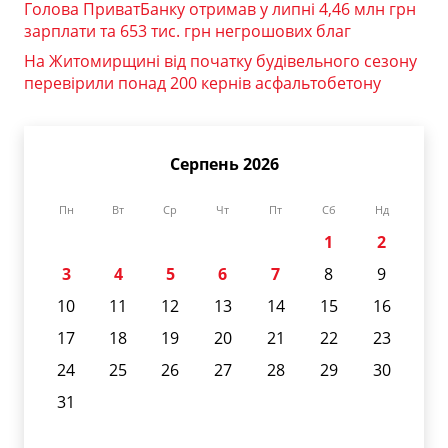
Голова ПриватБанку отримав у липні 4,46 млн грн
зарплати та 653 тис. грн негрошових благ
На Житомирщині від початку будівельного сезону
перевірили понад 200 кернів асфальтобетону
Серпень 2026
Пн
Вт
Ср
Чт
Пт
Сб
Нд
1
2
3
4
5
6
7
8
9
10
11
12
13
14
15
16
17
18
19
20
21
22
23
24
25
26
27
28
29
30
31