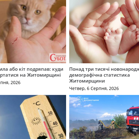
ила або кіт подряпав: куди
Понад три тисячі новонарод
ертатися на Житомирщині
демографічна статистика
Житомирщини
рпня, 2026
Четвер, 6 Серпня, 2026