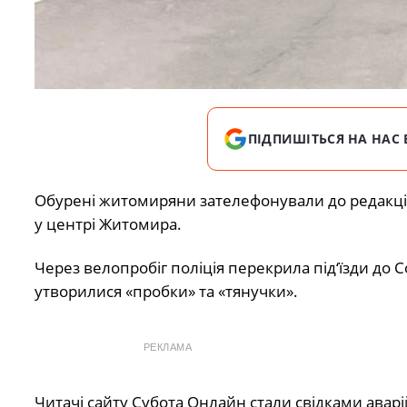
ПІДПИШІТЬСЯ НА НАС 
Обурені житомиряни зателефонували до редакції 
у центрі Житомира.
Через велопробіг поліція перекрила під‘їзди до 
утворилися «пробки» та «тянучки».
РЕКЛАМА
Читачі сайту Субота Онлайн стали свідками аваріи