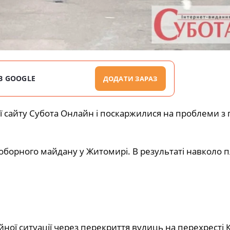
В GOOGLE
ДОДАТИ ЗАРАЗ
сайту Субота Онлайн і поскаржилися на проблеми з 
Соборного майдану у Житомирі. В результаті навколо 
̆ної ситуації через перекриття вулиць на перехресті Ки