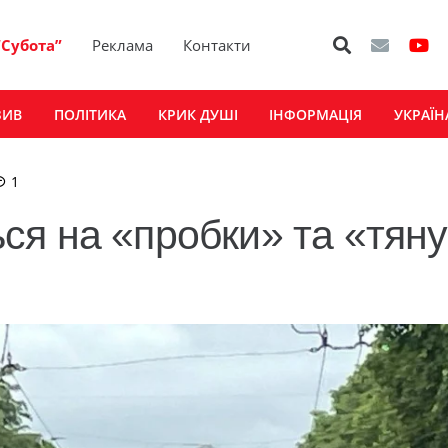
“Субота”
Реклама
Контакти
ЗИВ
ПОЛІТИКА
КРИК ДУШІ
ІНФОРМАЦІЯ
УКРАЇН
коментар
1
я на «пробки» та «тяну