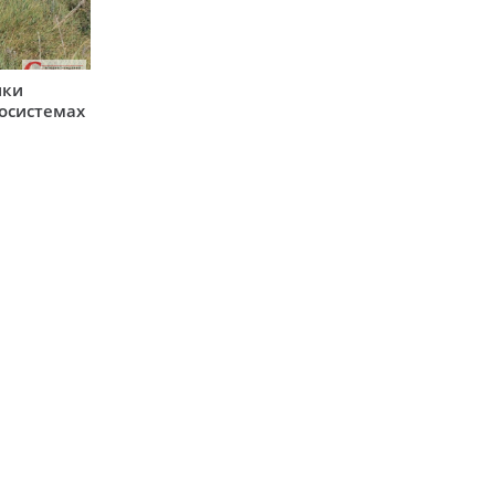
ики
косистемах