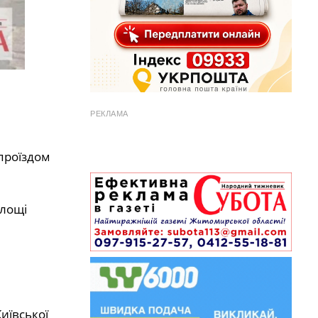
РЕКЛАМА
проїздом
площі
ївської