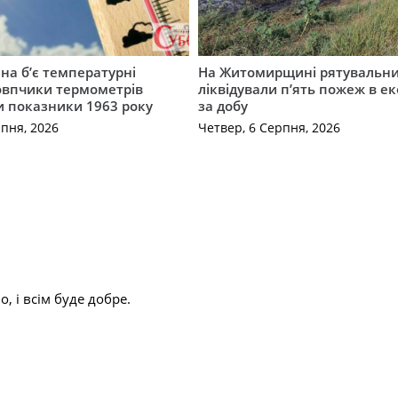
а б’є температурні
На Житомирщині рятувальн
овпчики термометрів
ліквідували п’ять пожеж в е
 показники 1963 року
за добу
рпня, 2026
Четвер, 6 Серпня, 2026
, і всім буде добре.