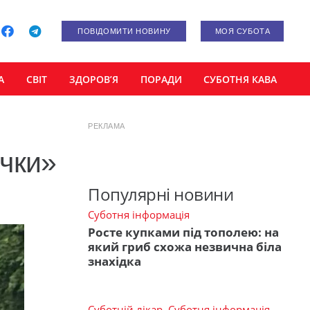
ПОВІДОМИТИ НОВИНУ
МОЯ СУБОТА
А
СВІТ
ЗДОРОВ’Я
ПОРАДИ
СУБОТНЯ КАВА
РЕКЛАМА
чки»
Популярні новини
Суботня інформація
Росте купками під тополею: на
який гриб схожа незвична біла
знахідка
Суботній лікар
,
Суботня інформація