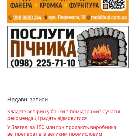
Недавні записи
Кладете аспірин у банки з помідорами? Сучасні
рекомендації радять відмовитися
У Звягелі за 150 млн грн продають виробника
ветпрепаратів із великим промисловим