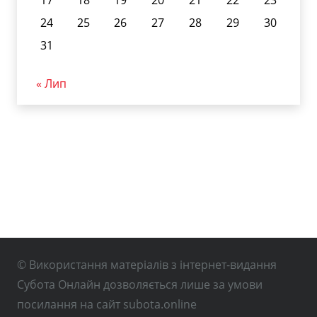
17
18
19
20
21
22
23
24
25
26
27
28
29
30
31
« Лип
© Використання матеріалів з інтернет-видання
Субота Онлайн дозволяється лише за умови
посилання на сайт subota.online