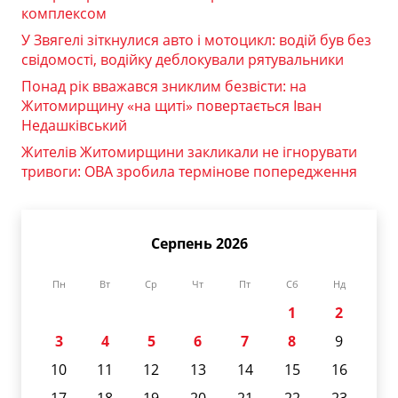
комплексом
У Звягелі зіткнулися авто і мотоцикл: водій був без
свідомості, водійку деблокували рятувальники
Понад рік вважався зниклим безвісти: на
Житомирщину «на щиті» повертається Іван
Недашківський
Жителів Житомирщини закликали не ігнорувати
тривоги: ОВА зробила термінове попередження
Серпень 2026
Пн
Вт
Ср
Чт
Пт
Сб
Нд
1
2
3
4
5
6
7
8
9
10
11
12
13
14
15
16