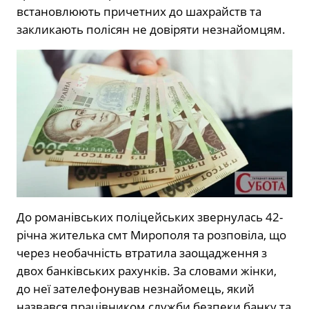
встановлюють причетних до шахрайств та
закликають полісян не довіряти незнайомцям.
До романівських поліцейських звернулась 42-
річна жителька смт Мирополя та розповіла, що
через необачність втратила заощадження з
двох банківських рахунків. За словами жінки,
до неї зателефонував незнайомець, який
назвався працівником служби безпеки банку та