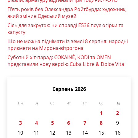
різали, арматуру відгинали три години. ФОТО
П’ять років без Олександра Ройтбурда: художник,
який змінив Одеський музей
Сіль для закруток: чи справді Е536 псує огірки та
капусту
Що не можна піднімати із землі 8 серпня: народні
прикмети на Мирона-вітрогона
Суботній хіт-парад: COKAINÉ, KODI та OMEN
представили нову версію Cuba Libre & Dolce Vita
Серпень 2026
Пн
Вт
Ср
Чт
Пт
Сб
Нд
1
2
3
4
5
6
7
8
9
10
11
12
13
14
15
16