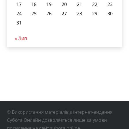
17
18
19
20
21
22
23
24
25
26
27
28
29
30
31
« Лип
© Використання матеріалів з інтернет-видання
Субота Онлайн дозволяється лише за умови
посилання на сайт subota.online