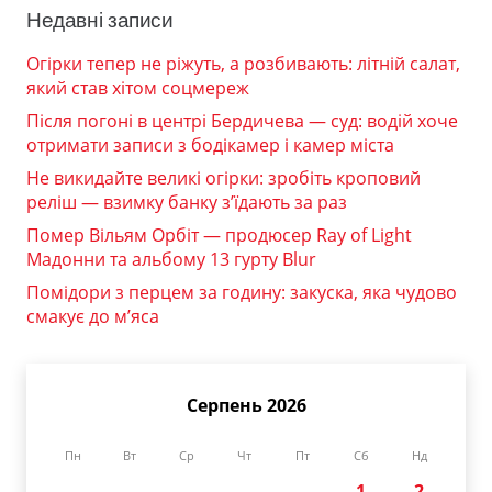
Недавні записи
Огірки тепер не ріжуть, а розбивають: літній салат,
який став хітом соцмереж
Після погоні в центрі Бердичева — суд: водій хоче
отримати записи з бодікамер і камер міста
Не викидайте великі огірки: зробіть кроповий
реліш — взимку банку з’їдають за раз
Помер Вільям Орбіт — продюсер Ray of Light
Мадонни та альбому 13 гурту Blur
Помідори з перцем за годину: закуска, яка чудово
смакує до м’яса
Серпень 2026
Пн
Вт
Ср
Чт
Пт
Сб
Нд
1
2