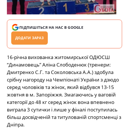
ПІДПИШІТЬСЯ НА НАС В GOOGLE
ДОДАТИ ЗАРАЗ
16-річна вихованка житомирської ОДЮСШ
“Динамовець” Аліна Слободенюк (тренери:
Дмитренко С.Г. та Соколовська А.А.) здобула
срібну нагороду на Чемпіонаті України з дзюдо
серед чоловіків та жінок, який відбувся 13-15
жовтня в м. Запоріжжя. Змагаючись у ваговій
категорії до 48 кг серед жінок вона впевнено
виграла 3 сутички і лише у фіналі поступилась
більш досвідченій та титулованій спортсменці з
Дніпра.