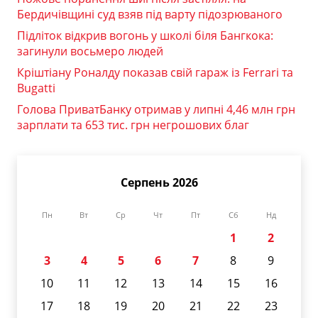
Бердичівщині суд взяв під варту підозрюваного
Підліток відкрив вогонь у школі біля Бангкока:
загинули восьмеро людей
Кріштіану Роналду показав свій гараж із Ferrari та
Bugatti
Голова ПриватБанку отримав у липні 4,46 млн грн
зарплати та 653 тис. грн негрошових благ
Серпень 2026
Пн
Вт
Ср
Чт
Пт
Сб
Нд
1
2
3
4
5
6
7
8
9
10
11
12
13
14
15
16
17
18
19
20
21
22
23