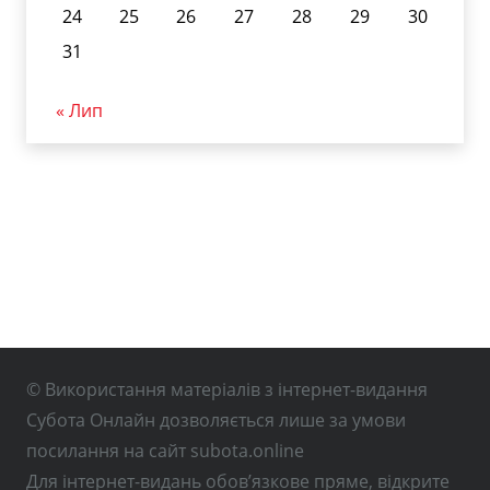
24
25
26
27
28
29
30
31
« Лип
© Використання матеріалів з інтернет-видання
Субота Онлайн дозволяється лише за умови
посилання на сайт subota.online
Для інтернет-видань обов’язкове пряме, відкрите