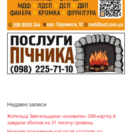
Недавні записи
Жительці Звягельщини «оновили» SIM-картку й
завдали збитків на 31 тисячу гривень
Ножове поранення шиї після застілля: на