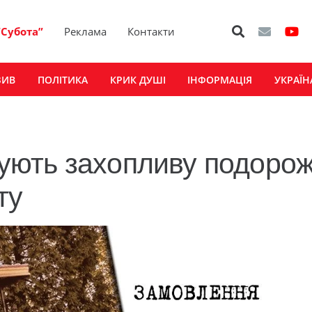
“Субота”
Реклама
Контакти
ЗИВ
ПОЛІТИКА
КРИК ДУШІ
ІНФОРМАЦІЯ
УКРАЇН
ють захопливу подоро
ту