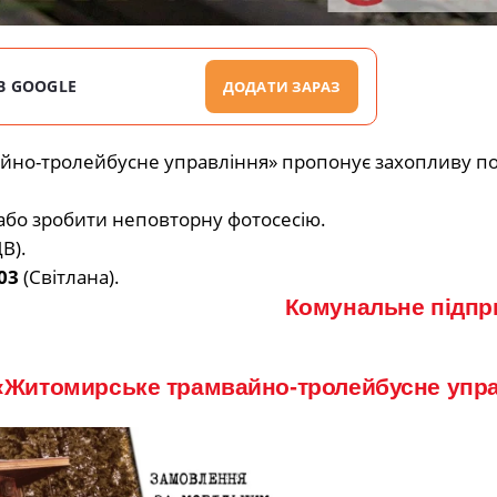
В GOOGLE
ДОДАТИ ЗАРАЗ
йно-тролейбусне управління» пропонує захопливу п
 або зробити неповторну фотосесію.
В).
03
(Світлана).
Комунальне підпр
«Житомирське трамвайно-тролейбусне упр