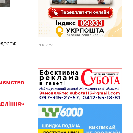
одорож
РЕКЛАМА
иємство
авління»