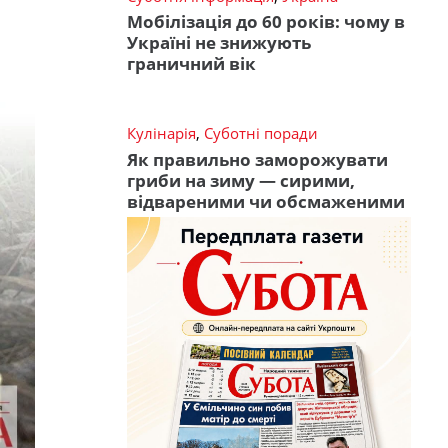
Мобілізація до 60 років: чому в
Україні не знижують
граничний вік
Кулінарія
,
Суботні поради
Як правильно заморожувати
гриби на зиму — сирими,
відвареними чи обсмаженими