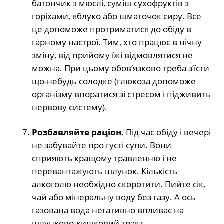
батончик з мюслі, суміш сухофруктів з
горіхами, яблуко або шматочок сиру. Все
це допоможе протриматися до обіду в
гарному настрої. Тим, хто працює в нічну
зміну, від прийому їжі відмовлятися не
можна. При цьому обов’язково треба з’їсти
що-небудь солодке (глюкоза допоможе
організму впоратися зі стресом і підживить
нервову систему).
Розбавляйте раціон.
Під час обіду і вечері
не забувайте про густі супи. Вони
сприяють кращому травленню і не
перевантажують шлунок. Кількість
алкоголю необхідно скоротити. Пийте сік,
чай або мінеральну воду без газу. А ось
газована вода негативно впливає на
шлунково-кишковий тракт.