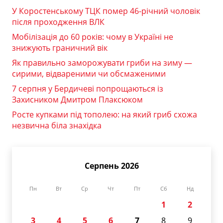
У Коростенському ТЦК помер 46-річний чоловік
після проходження ВЛК
Мобілізація до 60 років: чому в Україні не
знижують граничний вік
Як правильно заморожувати гриби на зиму —
сирими, відвареними чи обсмаженими
7 серпня у Бердичеві попрощаються із
Захисником Дмитром Плаксюком
Росте купками під тополею: на який гриб схожа
незвична біла знахідка
Серпень 2026
Пн
Вт
Ср
Чт
Пт
Сб
Нд
1
2
3
4
5
6
7
8
9