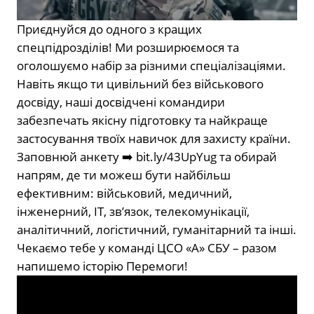
Приєднуйся до одного з кращих
спецпідрозділів! Ми розширюємося та
оголошуємо набір за різними спеціалізаціями.
Навіть якщо ти цивільний без військового
досвіду, наші досвідчені командири
забезпечать якісну підготовку та найкраще
застосування твоїх навичок для захисту країни.
Заповнюй анкету ➡️ bit.ly/43UpYug та обирай
напрям, де ти можеш бути найбільш
ефективним: військовий, медичний,
інженерний, IT, зв’язок, телекомунікації,
аналітичний, логістичний, гуманітарний та інші.
Чекаємо тебе у команді ЦСО «А» СБУ – разом
напишемо історію Перемоги!