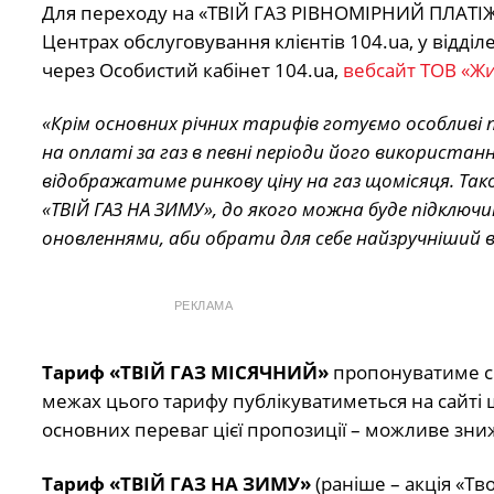
Для переходу на «ТВІЙ ГАЗ РІВНОМІРНИЙ ПЛАТІЖ
Центрах обслуговування клієнтів 104.ua, у відділ
через Особистий кабінет 104.ua,
вебсайт ТОВ «Жи
«Крім основних річних тарифів готуємо особливі 
на оплаті за газ в певні періоди його використа
відображатиме ринкову ціну на газ щомісяця. Та
«ТВІЙ ГАЗ НА ЗИМУ», до якого можна буде підключ
оновленнями, аби обрати для себе найзручніший 
РЕКЛАМА
Тариф «ТВІЙ ГАЗ МІСЯЧНИЙ»
пропонуватиме сп
межах цього тарифу публікуватиметься на сайті щ
основних переваг цієї пропозиції – можливе зниж
Тариф «ТВІЙ ГАЗ НА ЗИМУ»
(раніше – акція «Т