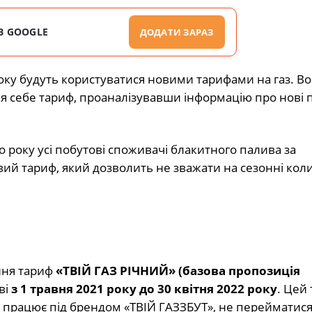
В GOOGLE
ДОДАТИ ЗАРАЗ
року будуть користуватися новими тарифами на газ. В
я себе тариф, проаналізувавши інформацію про нові 
го року усі побутові споживачі блакитного палива за
вий тариф, який дозволить не зважати на сезонні кол
ння тариф
«ТВІЙ ГАЗ
РІЧНИЙ» (базова пропозиція
ві
з 1 травня 2021 року до 30 квітня 2022 року
. Цей
й працює під брендом «ТВІЙ ГАЗЗБУТ», не перейматис