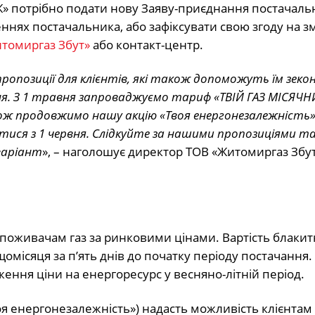
» потрібно подати нову Заяву-приєднання постачаль
еннях постачальника, або зафіксувати свою згоду на з
томиргаз Збут»
або контакт-центр.
пропозиції для клієнтів, які також допоможуть їм зек
ння. З 1 травня запроваджуємо тариф «ТВІЙ ГАЗ МІСЯЧН
кож продовжимо нашу акцію «Твоя енергонезалежність»
итися з 1 червня. Слідкуйте за нашими пропозиціями т
варіант
», – наголошує директор ТОВ «Житомиргаз Збут
оживачам газ за ринковими цінами. Вартість блакит
омісяця за п’ять днів до початку періоду постачання.
ення ціни на енергоресурс у весняно-літній період.
воя енергонезалежність») надасть можливість клієнтам