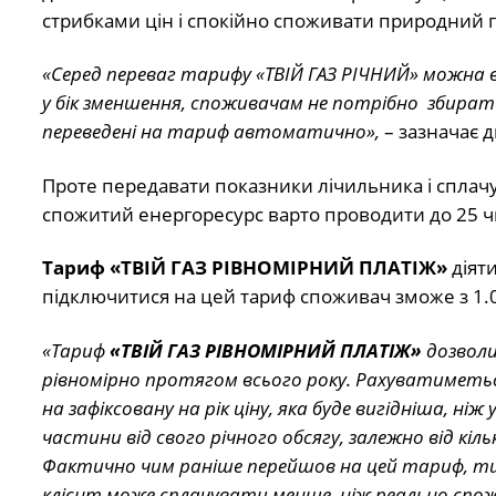
стрибками цін і спокійно споживати природний г
«Серед переваг тарифу «ТВІЙ ГАЗ РІЧНИЙ» можна 
у бік зменшення, споживачам не потрібно збират
переведені на тариф автоматично»,
– зазначає 
Проте передавати показники лічильника і сплачув
спожитий енергоресурс варто проводити до 25 ч
Тариф «ТВІЙ ГАЗ РІВНОМІРНИЙ ПЛАТІЖ»
діят
підключитися на цей тариф споживач зможе з 1.0
«Тариф
«ТВІЙ ГАЗ РІВНОМІРНИЙ ПЛАТІЖ»
дозволи
рівномірно протягом всього року. Рахуватиметь
на зафіксовану на рік ціну, яка буде вигідніша, ні
частини від свого річного обсягу, залежно від кіл
Фактично чим раніше перейшов на цей тариф, ти
клієнт може сплачувати менше, ніж реально спож