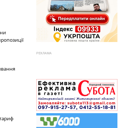
они
пропозиції
РЕКЛАМА
ивання
 тариф
я