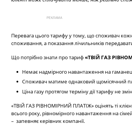
РЕКЛАМА
Перевага цього тарифу у тому, що споживач кожн
споживання, а показання лічильників передавати
Що потрібно знати про тариф
«ТВІЙ ГАЗ РІВНО
Немає надмірного навантаження на гаманец
Споживач матиме однаковий щомісячний пла
Ціна газу протягом терміну дії тарифу не змі
«ТВІЙ ГАЗ РІВНОМІРНИЙ ПЛАТІЖ» оцінять ті клієнт
всього року, рівномірного навантаження на сім
– запевняє керівник компанії.