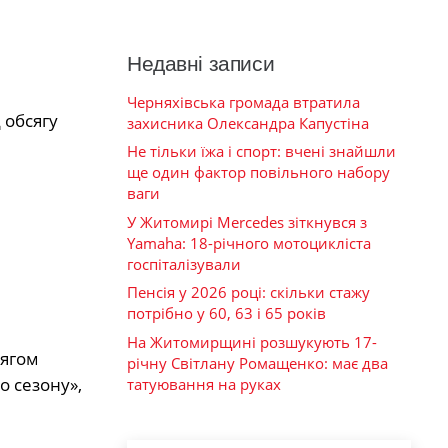
Недавні записи
Черняхівська громада втратила
 обсягу
захисника Олександра Капустіна
Не тільки їжа і спорт: вчені знайшли
ще один фактор повільного набору
ваги
У Житомирі Mercedes зіткнувся з
Yamaha: 18-річного мотоцикліста
госпіталізували
Пенсія у 2026 році: скільки стажу
потрібно у 60, 63 і 65 років
На Житомирщині розшукують 17-
тягом
річну Світлану Ромащенко: має два
о сезону»,
татуювання на руках