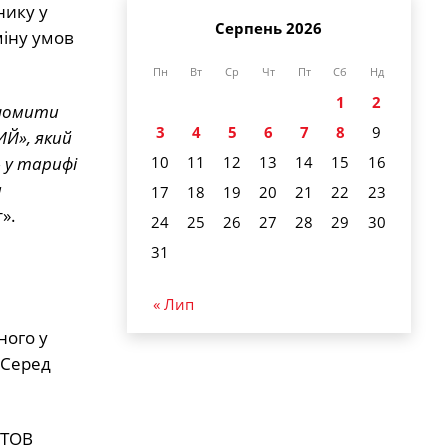
нику у
Серпень 2026
міну умов
Пн
Вт
Ср
Чт
Пт
Сб
Нд
1
2
ономити
3
4
5
6
7
8
9
ИЙ», який
 у тарифі
10
11
12
13
14
15
16
а
17
18
19
20
21
22
23
».
24
25
26
27
28
29
30
31
« Лип
ного у
 Серед
 ТОВ