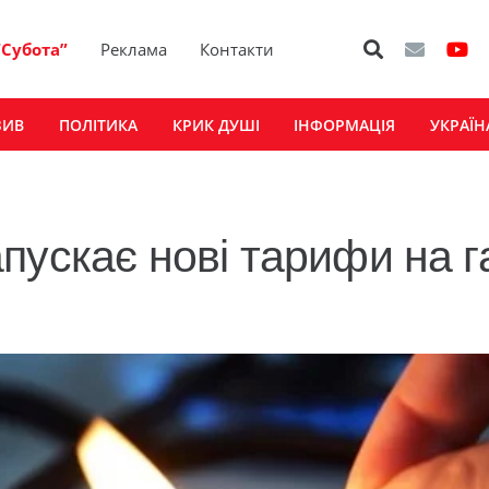
“Субота”
Реклама
Контакти
ЗИВ
ПОЛІТИКА
КРИК ДУШІ
ІНФОРМАЦІЯ
УКРАЇН
пускає нові тарифи на г