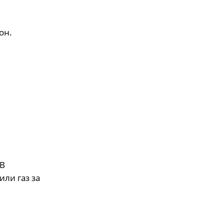
он.
ОВ
или газ за