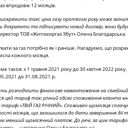
аз впродовж 12 місяців.
виокремити такі: ціна газу протягом року може зміни
и документи та підписувати новий договір, вони буд
директор ТОВ «Житомиргаз Збут» Олена Благодарська.
ати за газ потрібно як і раніше. Нагадуємо, що розра
исла кожного місяця.
име також з 1 травня 2021 року до 30 квітня 2022 року.
5.2021 до 31.08.2021 р.
ть розподілити фінансове навантаження на сімейни
ся цей тариф так: річний обсяг споживання клієнта 
ж у тарифі «ТВІЙ ГАЗ РІЧНИЙ». Споживач щомісяця сплачує
ькості місяців, що залишилися до дати завершення дії 
м менший щомісячний платіж. До речі, за цим тарифо
иває»,
– наголошує Олена Благодарська.