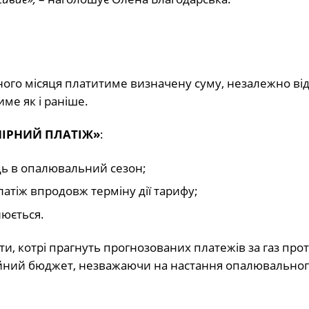
ого місяця платитиме визначену суму, незалежно від
ме як і раніше.
МІРНИЙ ПЛАТІЖ»
:
ь в опалювальний сезон;
тіж впродовж терміну дії тарифу;
нюється.
и, котрі прагнуть прогнозованих платежів за газ про
ейний бюджет, незважаючи на настання опалювальног