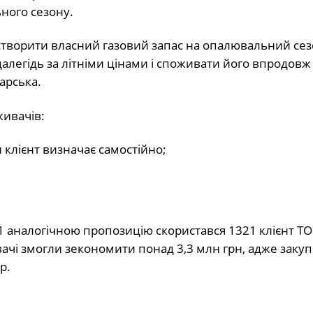
ного сезону.
створити власний газовий запас на опалювальний сез
легідь за літніми цінами і споживати його впродовж
арська.
ивачів:
 клієнт визначає самостійно;
;
 аналогічною пропозицію скористався 1321 клієнт Т
вачі змогли зекономити понад 3,3 млн грн, адже закуп
р.