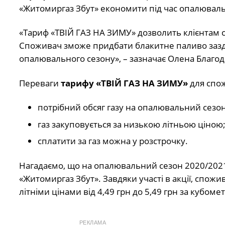
«Житомиргаз Збут» економити під час опалюваль
«Тариф «ТВІЙ ГАЗ НА ЗИМУ» дозволить клієнтам 
Споживач зможе придбати блакитне паливо зазда
опалювального сезону», – зазначає Олена Благод
Переваги
тарифу «ТВІЙ ГАЗ НА ЗИМУ»
для спож
потрібний обсяг газу на опалювальний сезон
газ закуповується за низькою літньою ціною
сплатити за газ можна у розстрочку.
Нагадаємо, що на опалювальний сезон 2020/2021
«Житомиргаз Збут». Завдяки участі в акції, спожи
літніми цінами від 4,49 грн до 5,49 грн за кубомет
РЕКЛАМА