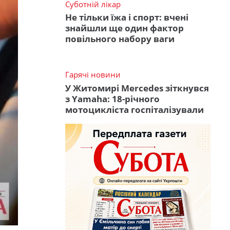
Суботній лікар
Не тільки їжа і спорт: вчені
знайшли ще один фактор
повільного набору ваги
Гарячі новини
У Житомирі Mercedes зіткнувся
з Yamaha: 18-річного
мотоцикліста госпіталізували