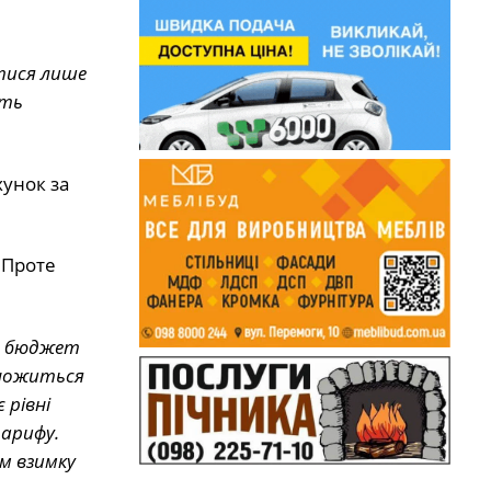
тися лише
уть
хунок за
 Проте
й бюджет
множиться
 рівні
тарифу.
м взимку