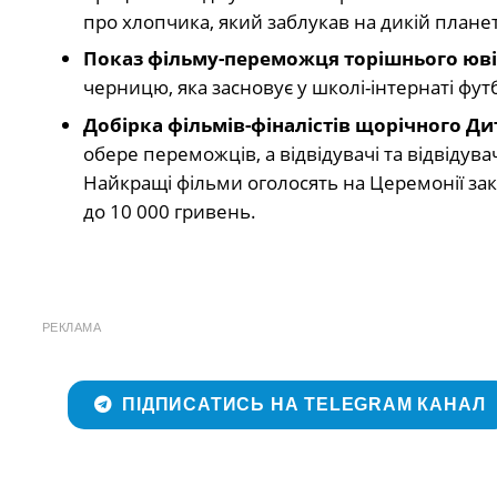
про хлопчика, який заблукав на дикій планет
Показ фільму-переможця торішнього юв
черницю, яка засновує у школі-інтернаті ф
Добірка фільмів-фіналістів щорічного Д
обере переможців, а відвідувачі та відвіду
Найкращі фільми оголосять на Церемонії закр
до 10 000 гривень.
РЕКЛАМА
ПІДПИСАТИСЬ НА TELEGRAM КАНАЛ