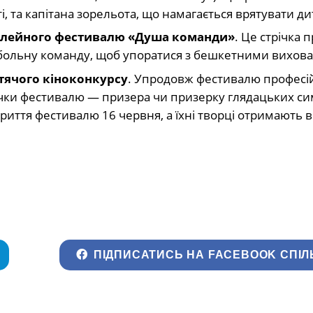
і, та капітана зорельота, що намагається врятувати ди
ілейного фестивалю «Душа команди»
. Це стрічка 
утбольну команду, щоб упоратися з бешкетними вихов
итячого кіноконкурсу
. Упродовж фестивалю професі
вачки фестивалю — призера чи призерку глядацьких си
иття фестивалю 16 червня, а їхні творці отримають в
ПІДПИСАТИСЬ НА FACEBOOK СПІЛ