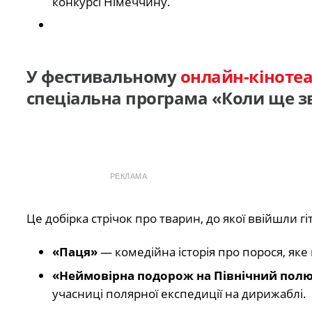
конкурсі Німеччину.
У фестивальному
онлайн-кінотеа
спеціальна програма «Коли ще зв
РЕКЛАМА
Це добірка стрічок про тварин, до якої ввійшли г
«Паця»
— комедійна історія про порося, яке
«Неймовірна подорож на Північний пол
учасниці полярної експедиції на дирижаблі.