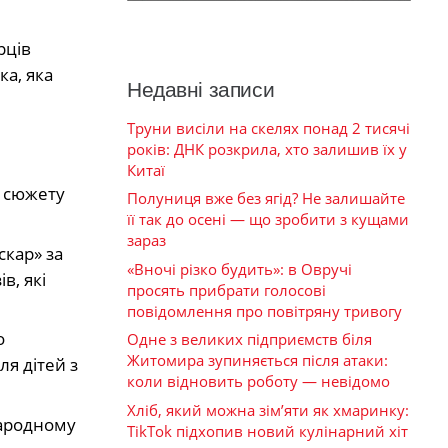
рців
а, яка
Недавні записи
Труни висіли на скелях понад 2 тисячі
років: ДНК розкрила, хто залишив їх у
Китаї
і сюжету
Полуниця вже без ягід? Не залишайте
її так до осені — що зробити з кущами
зараз
скар» за
«Вночі різко будить»: в Овручі
в, які
просять прибрати голосові
повідомлення про повітряну тривогу
о
Одне з великих підприємств біля
Житомира зупиняється після атаки:
ля дітей з
коли відновить роботу — невідомо
Хліб, який можна зім’яти як хмаринку:
народному
TikTok підхопив новий кулінарний хіт