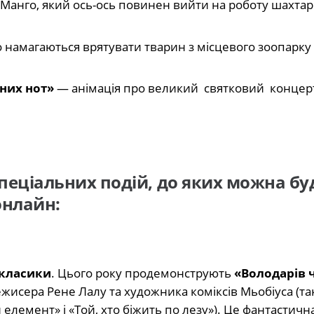
Манго, який ось-ось повинен вийти на роботу шахтар
о намагаються врятувати тварин з місцевого зоопарку
ених нот»
— анімація про великий святковий концер
спеціальних подій, до яких можна бу
 онлайн:
окласики
. Цього року продемонструють
«Володарів 
жисера Рене Лалу та художника коміксів Мьобіуса (т
лемент» і «Той, хто біжить по лезу»). Це фантастична