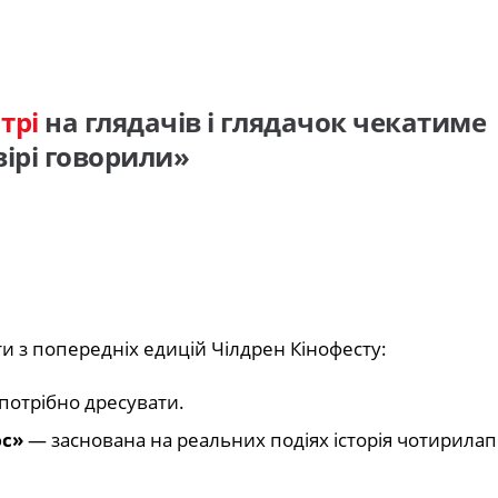
трі
на глядачів і глядачок чекатиме
ірі говорили»
іти з попередніх едицій Чілдрен Кінофесту:
 потрібно дресувати.
юс»
— заснована на реальних подіях історія чотирилап