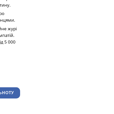
тину.
про
анцями.
йне журі
мпатій.
ід 5 000
ЬНОТУ