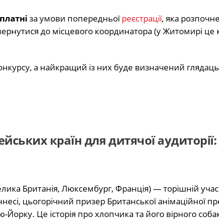
платні
за умови попередньої
реєстрації
, яка розпочн
звернутися до місцевого координатора (у Житомирі це 
нкурсу, а найкращий із них буде визначений глядац
ейських країн для дитячої аудиторії:
елика Британія, Люксембург, Франція) — торішній уча
несі, цьогорічний призер Британської анімаційної пре
орку. Це історія про хлопчика та його вірного собаку