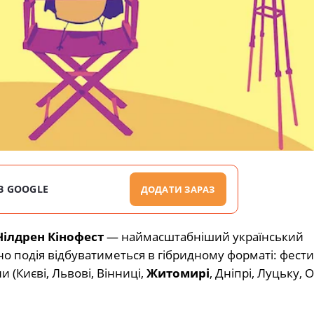
В GOOGLE
ДОДАТИ ЗАРАЗ
Чілдрен Кінофест
— наймасштабніший український
йно подія відбуватиметься в гібридному форматі: фест
 (Києві, Львові, Вінниці,
Житомирі
, Дніпрі, Луцьку, О