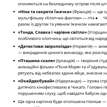
опиняються на безлюдному острові після шт
«Ніна та секрети Їжачка»
(Франція) — ще о
мультфільму «Хлопчик-фантом» — гіта ● Чіл
разом із другом та уявним їжачком намагают
«Тонда, Славка і чарівне світло»
(Угорщина
особливого хлопчика, що світиться від народ
«Детективи звіропоїзда»
(Норвегія) — анім
— викрадення цінного винаходу, яке розслід
«Пташина скеля»
(Ірландія) — творіння студ
анімаційні фільми «Пісня Моря» та «Годувальн
рятують від небезпек єдине яйце, знесене на
«Окейдякбувай»
(Нідерланди) — ігрова ст
дитячого кінофестивалю в Чикаґо. Головні гер
порушенням слуху, щоб навідати бабусю одніє
Ще одна картина буде оголошена пізніше —