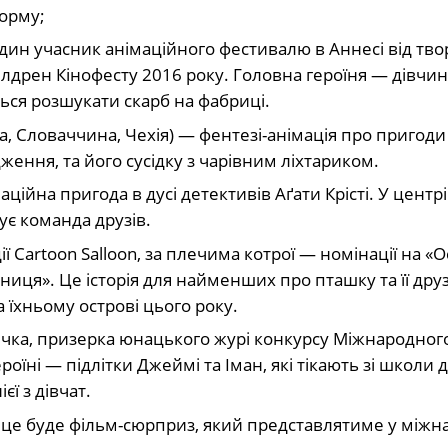
орму;
дин учасник анімаційного фестивалю в Аннесі від тво
дрен Кінофесту 2016 року. Головна героїня — дівчинк
ься розшукати скарб на фабриці.
, Словаччина, Чехія) — фентезі-анімація про пригоди
ження, та його сусідку з чарівним ліхтариком.
аційна пригода в дусі детективів Аґати Крісті. У центр
ує команда друзів.
ії Cartoon Salloon, за плечима котрої — номінації на «О
иця». Це історія для найменших про пташку та її друзі
 їхньому острові цього року.
річка, призерка юнацького журі конкурсу Міжнародног
оїні — підлітки Джеймі та Іман, які тікають зі школи д
ї з дівчат.
 це буде фільм-сюрприз, який представлятиме у між