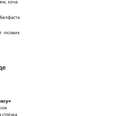
ем, хоча
 Белфаста
т лісових
де
часу»
акож
 стрічка