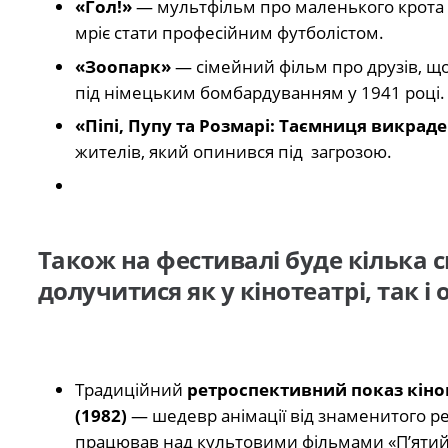
«Гол!»
— мультфільм про маленького крота 
мріє стати професійним футболістом.
«Зоопарк»
— сімейний фільм про друзів, щ
під німецьким бомбардуванням у 1941 році.
«Піпі, Пупу та Розмарі: Таємниця викрад
жителів, який опинився під загрозою.
Також на фестивалі буде кілька 
долучитися як у кінотеатрі, так і
Традиційний
ретроспективний показ кін
(1982)
— шедевр анімації від знаменитого ре
працював над культовими фільмами «Пʼятий е