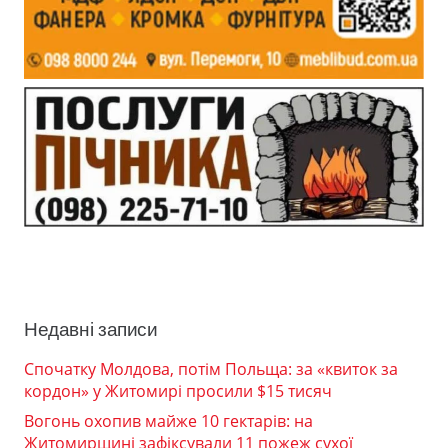
Недавні записи
Спочатку Молдова, потім Польща: за «квиток за
кордон» у Житомирі просили $15 тисяч
Вогонь охопив майже 10 гектарів: на
Житомирщині зафіксували 11 пожеж сухої