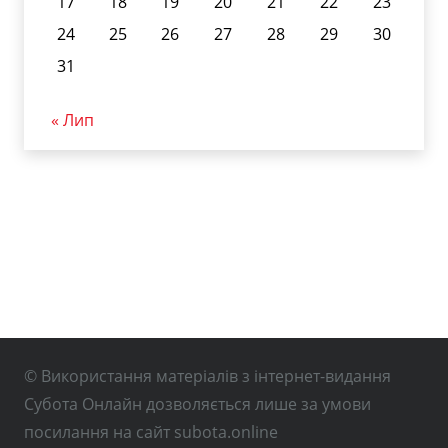
17
18
19
20
21
22
23
24
25
26
27
28
29
30
31
« Лип
© Використання матеріалів з інтернет-видання
Субота Онлайн дозволяється лише за умови
посилання на сайт subota.online