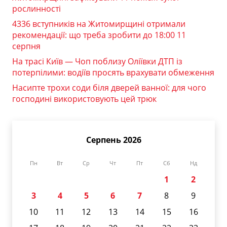
рослинності
4336 вступників на Житомирщині отримали
рекомендації: що треба зробити до 18:00 11
серпня
На трасі Київ — Чоп поблизу Оліївки ДТП із
потерпілими: водіїв просять врахувати обмеження
Насипте трохи соди біля дверей ванної: для чого
господині використовують цей трюк
Серпень 2026
Пн
Вт
Ср
Чт
Пт
Сб
Нд
1
2
3
4
5
6
7
8
9
10
11
12
13
14
15
16