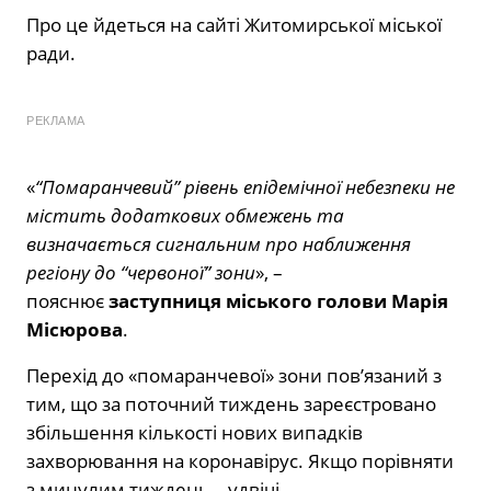
Про це йдеться на сайті Житомирської міської
ради.
РЕКЛАМА
«
“Помаранчевий” рівень епідемічної небезпеки не
містить додаткових обмежень та
визначається сигнальним про наближення
регіону до “червоної” зони
», –
пояснює
заступниця міського голови Марія
Місюрова
.
Перехід до «помаранчевої» зони пов’язаний з
тим, що за поточний тиждень зареєстровано
збільшення кількості нових випадків
захворювання на коронавірус. Якщо порівняти
з минулим тиждень – удвічі.