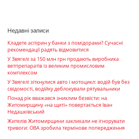
Недавні записи
Кладете аспірин у банки з помідорами? Сучасні
рекомендації радять відмовитися
У Звягелі за 150 млн грн продають виробника
ветпрепаратів із великим промисловим
комплексом
У Звягелі зіткнулися авто і мотоцикл: водій був без
свідомості, водійку деблокували рятувальники
Понад рік вважався зниклим безвісти: на
Житомирщину «на щиті» повертається Іван
Недашківський
Жителів Житомирщини закликали не ігнорувати
тривоги: ОВА зробила термінове попередження