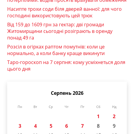
потерпілими: водіїв просять врахувати обмеження
Насипте трохи соди біля дверей ванної: для чого
господині використовують цей трюк
Від 159 до 1609 грн за гектар: дві громади
Житомирщини сьогодні розіграють в оренду
понад 49 га
Розсіл в огірках раптом помутнів: коли це
нормально, а коли банку краще викинути
Таро-гороскоп на 7 серпня: кому усміхнеться доля
цього дня
Серпень 2026
Пн
Вт
Ср
Чт
Пт
Сб
Нд
1
2
3
4
5
6
7
8
9