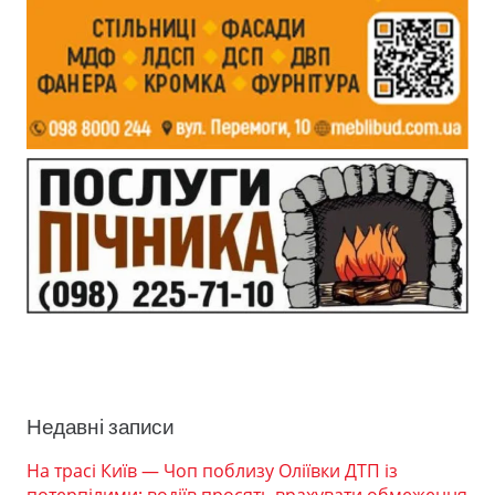
Недавні записи
На трасі Київ — Чоп поблизу Оліївки ДТП із