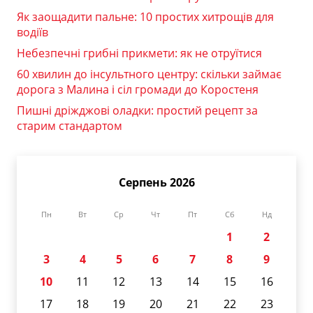
Як заощадити пальне: 10 простих хитрощів для
водіїв
Небезпечні грибні прикмети: як не отруїтися
60 хвилин до інсультного центру: скільки займає
дорога з Малина і сіл громади до Коростеня
Пишні дріжджові оладки: простий рецепт за
старим стандартом
Серпень 2026
Пн
Вт
Ср
Чт
Пт
Сб
Нд
1
2
3
4
5
6
7
8
9
10
11
12
13
14
15
16
17
18
19
20
21
22
23