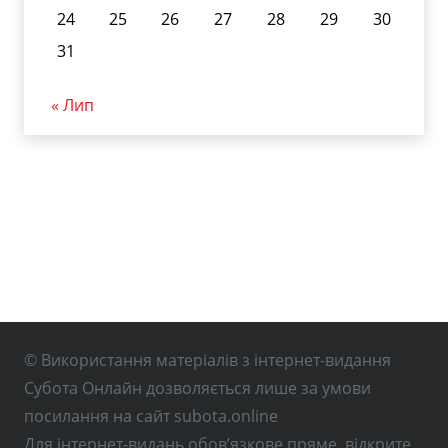
24
25
26
27
28
29
30
31
« Лип
© Використання матеріалів з інтернет-видання
Субота Онлайн дозволяється лише за умови
посилання на сайт subota.online
Для інтернет-видань обов’язкове пряме, відкрите