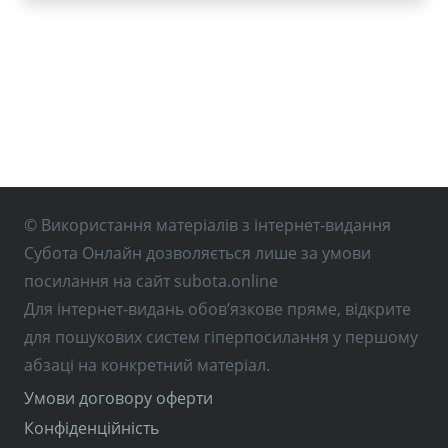
© Використання матеріалів з інтернет-видання
Субота Онлайн дозволяється лише за умови
посилання на сайт subota.online
Для інтернет-видань обов’язкове пряме, відкрите
для пошукових систем гіперпосилання у першому
абзаці на конкретний матеріал.
Умови договору оферти
Конфіденційність