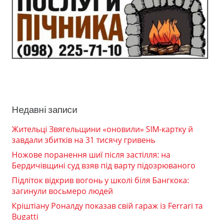
Недавні записи
Жительці Звягельщини «оновили» SIM-картку й
завдали збитків на 31 тисячу гривень
Ножове поранення шиї після застілля: на
Бердичівщині суд взяв під варту підозрюваного
Підліток відкрив вогонь у школі біля Бангкока:
загинули восьмеро людей
Кріштіану Роналду показав свій гараж із Ferrari та
Bugatti